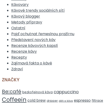
Kávovary
Kávové trendy sociálních sítí
Kávový blogger
Metody přípravy
Ostatní
Pojď ochutnat řemeslnou pražírnu
Představení nových káv
Recenze kávových kapslí
Recenze kávy
Recepty
Zajímavá fakta o kávě
Zdraví
ZNAČKY
Be:café
cappuccino
bezkofeinová káva
Coffeein
espresso
cold brew
filtrace
dripper
děti a káva