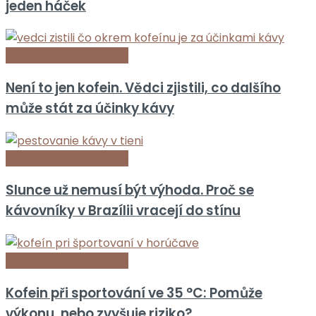
jeden háček
Zajímavá fakta o kávě
Není to jen kofein. Vědci zjistili, co dalšího
může stát za účinky kávy
Zajímavá fakta o kávě
Slunce už nemusí být výhoda. Proč se
kávovníky v Brazílii vracejí do stínu
Zajímavá fakta o kávě
Kofein při sportování ve 35 °C: Pomůže
výkonu, nebo zvyšuje riziko?