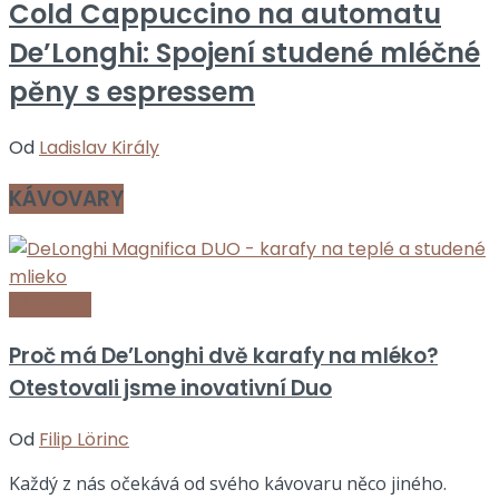
Cold Cappuccino na automatu
De’Longhi: Spojení studené mléčné
pěny s espressem
Od
Ladislav Király
KÁVOVARY
Kávovary
Proč má De’Longhi dvě karafy na mléko?
Otestovali jsme inovativní Duo
Od
Filip Lörinc
Každý z nás očekává od svého kávovaru něco jiného.