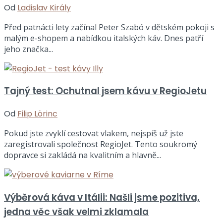
Od
Ladislav Király
Před patnácti lety začínal Peter Szabó v dětském pokoji s
malým e-shopem a nabídkou italských káv. Dnes patří
jeho značka...
Tajný test: Ochutnal jsem kávu v RegioJetu
Od
Filip Lörinc
Pokud jste zvyklí cestovat vlakem, nejspíš už jste
zaregistrovali společnost RegioJet. Tento soukromý
dopravce si zakládá na kvalitním a hlavně...
Výběrová káva v Itálii: Našli jsme pozitiva,
jedna věc však velmi zklamala