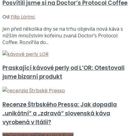
Posvítili jsme si na Doctor’s Protocol Coffee
Od
Filip Lörinc
Jen před několika dny se na trhu objevila nová káva s
nižším množstvím kofeinu zvaná Doctor’s Protocol
Coffee. Rozvířila do...
Praskající kávové perly od L’OR: Otestovali
jsme bizarní produkt
Recenze Štrbského Pressa: Jak dopadla
„unikátní“ a „zdravá“ slovenská káva
vyrobená v Itálii?