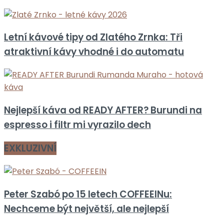
Letní kávové tipy od Zlatého Zrnka: Tři
atraktivní kávy vhodné i do automatu
Nejlepší káva od READY AFTER? Burundi na
espresso i filtr mi vyrazilo dech
EXKLUZIVNÍ
Peter Szabó po 15 letech COFFEEINu:
Nechceme být největší, ale nejlepší