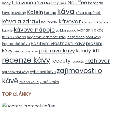
Goriffee
filtrovaná káva
vody
instantní
french press
káva
Kofein
kavárny
káva
koťogo
káva a spánek
káva a zdraví
kávovar
Kávoholik
kávovník
kávové
kávové nápoje
Marián Takáč
kapsle
La Marzocco
moka konvice
negativní vlastnosti kávy
nespresso
obal kávy
Pozitivní vlastnosti kávy
pražení
Popradská káva
příprava kávy
Ready After
kávy
pěstování kávy
recenze kávy
rozhovor
recepty
robusta
zajímavosti o
výběrová káva
spracování kávy
kávě
Zlaté Zrnko
zelená káva
TOP ČLÁNKY