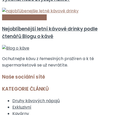
Zajímavá fakta o kávě
Nejoblíbenější letní kávové drinky podle
čtenářů Blogu o kávě
Ochutnejte kávu z řemeslných pražíren a k té
supermarketové se už nevrátíte.
Naše sociální sítě
KATEGORIE ČLÁNKŮ
Druhy kávových nápojů
Exkluzivní
Kavárny