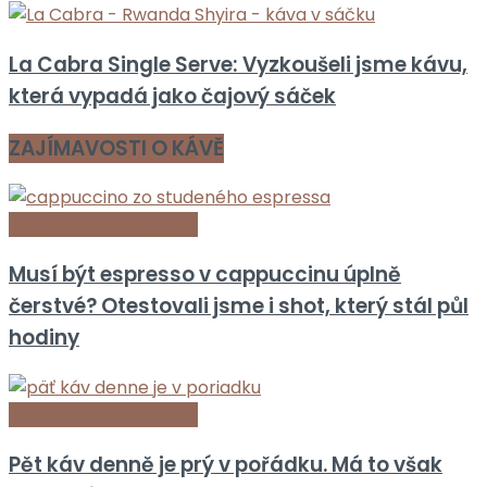
La Cabra Single Serve: Vyzkoušeli jsme kávu,
která vypadá jako čajový sáček
ZAJÍMAVOSTI O KÁVĚ
Zajímavá fakta o kávě
Musí být espresso v cappuccinu úplně
čerstvé? Otestovali jsme i shot, který stál půl
hodiny
Zajímavá fakta o kávě
Pět káv denně je prý v pořádku. Má to však