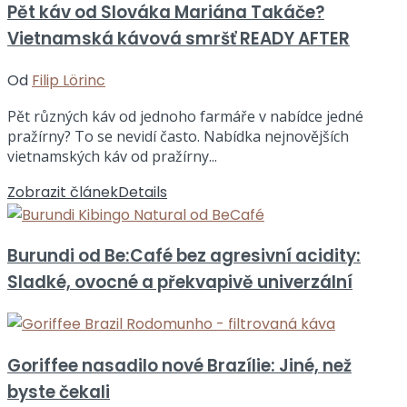
Pět káv od Slováka Mariána Takáče?
Vietnamská kávová smršť READY AFTER
Od
Filip Lörinc
Pět různých káv od jednoho farmáře v nabídce jedné
pražírny? To se nevidí často. Nabídka nejnovějších
vietnamských káv od pražírny...
Zobrazit článek
Details
Burundi od Be:Café bez agresivní acidity:
Sladké, ovocné a překvapivě univerzální
Goriffee nasadilo nové Brazílie: Jiné, než
byste čekali