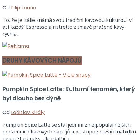
Od
Filip Lörinc
To, že je Itálie známá svou tradiční kávovou kulturou, ví
asi každý. Espresso a ristretto z tmavě pražené kávy,
rychlá...
DRUHY KÁVOVÝCH NÁPOJŮ
Pumpkin Spice Latte: Kulturní fenomén, který
byl dlouho bez dýně
Od
Ladislav Király
Pumpkin Spice Latte se stal jedním z nejpopulárnějších
podzimních kávových nápojů a postupně rozšířil nabídku
nejen Starbucks, ale i dalších...