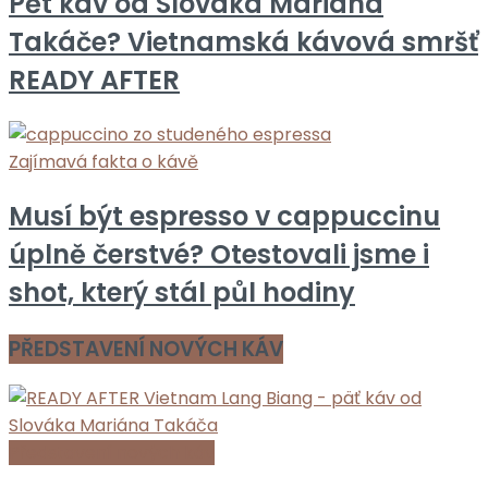
Pět káv od Slováka Mariána
Takáče? Vietnamská kávová smršť
READY AFTER
Zajímavá fakta o kávě
Musí být espresso v cappuccinu
úplně čerstvé? Otestovali jsme i
shot, který stál půl hodiny
PŘEDSTAVENÍ NOVÝCH KÁV
Představení nových káv