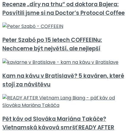
Recenze „díry na trhu“ od doktora Bajera:
Posvítili jsme si na Doctor’s Protocol Coffee
Peter Szabó po 15 letech COFFEEINu:
Nechceme být největší, ale nejlepší
Kam na kávu v Bratislavě? 5 kaváren, které
stojí za návštěvu
Pět káv od Slováka Mariána Takáče?
Vietnamská kávová smršť READY AFTER