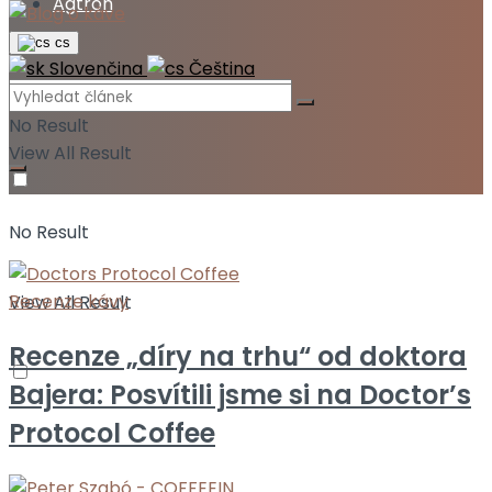
Agtron
cs
Slovenčina
Čeština
No Result
View All Result
No Result
Recenze kávy
View All Result
Recenze „díry na trhu“ od doktora
Bajera: Posvítili jsme si na Doctor’s
Protocol Coffee