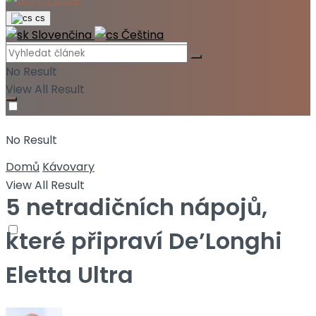
cs
Slovenčina
Čeština
No Result
View All Result
No Result
Domů
Kávovary
View All Result
5 netradičních nápojů,
které připraví De’Longhi
Eletta Ultra