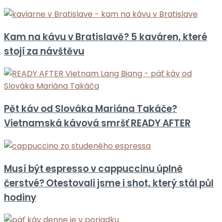
Kam na kávu v Bratislavě? 5 kaváren, které
stojí za návštěvu
Pět káv od Slováka Mariána Takáče?
Vietnamská kávová smršť READY AFTER
Musí být espresso v cappuccinu úplně
čerstvé? Otestovali jsme i shot, který stál půl
hodiny