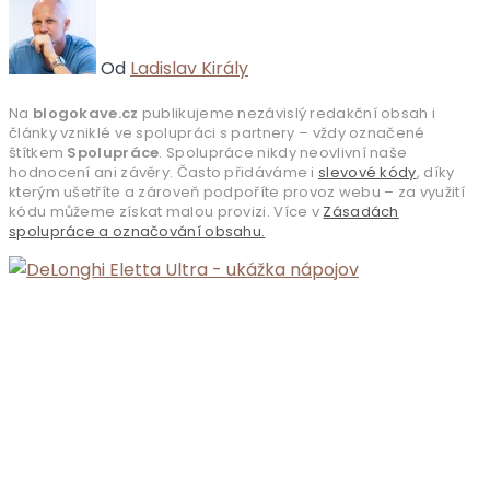
Od
Ladislav Király
Na
blogokave.cz
publikujeme nezávislý redakční obsah i
články vzniklé ve spolupráci s partnery – vždy označené
štítkem
Spolupráce
. Spolupráce nikdy neovlivní naše
hodnocení ani závěry. Často přidáváme i
slevové kódy
, díky
kterým ušetříte a zároveň podpoříte provoz webu – za využití
kódu můžeme získat malou provizi. Více v
Zásadách
spolupráce a označování obsahu.