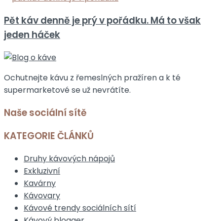
Pět káv denně je prý v pořádku. Má to však
jeden háček
Ochutnejte kávu z řemeslných pražíren a k té
supermarketové se už nevrátíte.
Naše sociální sítě
KATEGORIE ČLÁNKŮ
Druhy kávových nápojů
Exkluzivní
Kavárny
Kávovary
Kávové trendy sociálních sítí
Kávový blogger