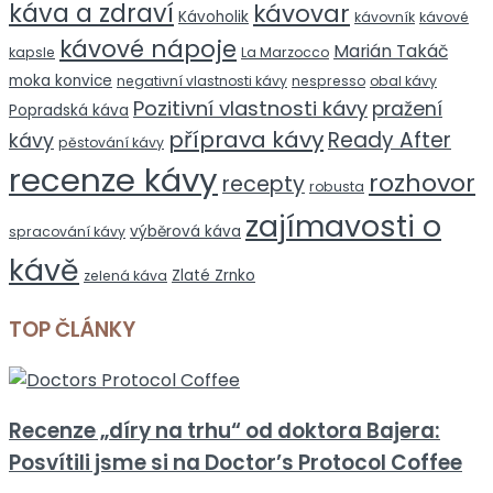
káva a zdraví
kávovar
Kávoholik
kávovník
kávové
kávové nápoje
Marián Takáč
kapsle
La Marzocco
moka konvice
negativní vlastnosti kávy
nespresso
obal kávy
Pozitivní vlastnosti kávy
pražení
Popradská káva
příprava kávy
Ready After
kávy
pěstování kávy
recenze kávy
rozhovor
recepty
robusta
zajímavosti o
výběrová káva
spracování kávy
kávě
Zlaté Zrnko
zelená káva
TOP ČLÁNKY
Recenze „díry na trhu“ od doktora Bajera:
Posvítili jsme si na Doctor’s Protocol Coffee