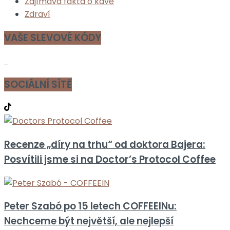
Zajímavá fakta o kávě
Zdraví
VAŠE SLEVOVÉ KÓDY
SOCIÁLNÍ SÍTĚ
Recenze „díry na trhu“ od doktora Bajera:
Posvítili jsme si na Doctor’s Protocol Coffee
Peter Szabó po 15 letech COFFEEINu:
Nechceme být největší, ale nejlepší