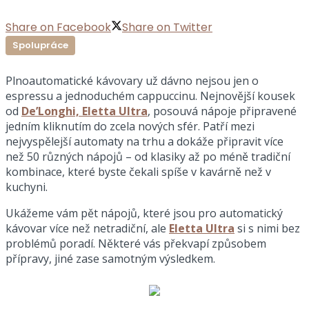
Share on Facebook
Share on Twitter
Spolupráce
Plnoautomatické kávovary už dávno nejsou jen o
espressu a jednoduchém cappuccinu. Nejnovější kousek
od
De’Longhi, Eletta Ultra
, posouvá nápoje připravené
jedním kliknutím do zcela nových sfér. Patří mezi
nejvyspělejší automaty na trhu a dokáže připravit více
než 50 různých nápojů – od klasiky až po méně tradiční
kombinace, které byste čekali spíše v kavárně než v
kuchyni.
Ukážeme vám pět nápojů, které jsou pro automatický
kávovar více než netradiční, ale
Eletta Ultra
si s nimi bez
problémů poradí. Některé vás překvapí způsobem
přípravy, jiné zase samotným výsledkem.