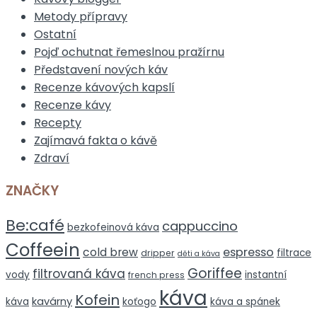
Metody přípravy
Ostatní
Pojď ochutnat řemeslnou pražírnu
Představení nových káv
Recenze kávových kapslí
Recenze kávy
Recepty
Zajímavá fakta o kávě
Zdraví
ZNAČKY
Be:café
cappuccino
bezkofeinová káva
Coffeein
espresso
cold brew
filtrace
dripper
děti a káva
Goriffee
filtrovaná káva
vody
instantní
french press
káva
Kofein
kavárny
káva
koťogo
káva a spánek