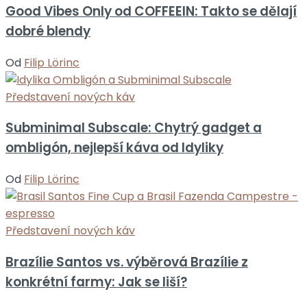
Good Vibes Only od COFFEEIN: Takto se dělají
dobré blendy
Od
Filip Lörinc
Představení nových káv
Subminimal Subscale: Chytrý gadget a
ombligón, nejlepší káva od Idyliky
Od
Filip Lörinc
Představení nových káv
Brazílie Santos vs. výběrová Brazílie z
konkrétní farmy: Jak se liší?