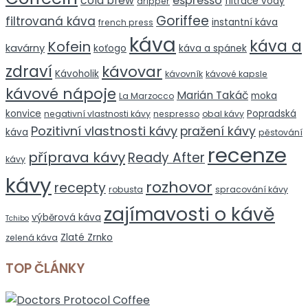
espresso
cold brew
filtrace vody
dripper
Goriffee
filtrovaná káva
instantní káva
french press
káva
káva a
Kofein
kavárny
koťogo
káva a spánek
zdraví
kávovar
Kávoholik
kávovník
kávové kapsle
kávové nápoje
Marián Takáč
moka
La Marzocco
konvice
Popradská
negativní vlastnosti kávy
nespresso
obal kávy
Pozitivní vlastnosti kávy
pražení kávy
káva
pěstování
recenze
příprava kávy
Ready After
kávy
kávy
rozhovor
recepty
robusta
spracování kávy
zajímavosti o kávě
výběrová káva
Tchibo
Zlaté Zrnko
zelená káva
TOP ČLÁNKY