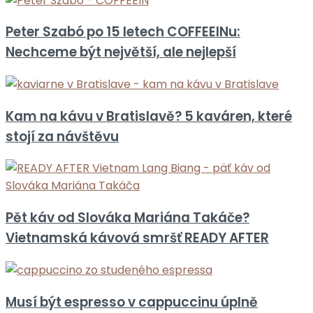
Peter Szabó po 15 letech COFFEEINu:
Nechceme být největší, ale nejlepší
Kam na kávu v Bratislavě? 5 kaváren, které
stojí za návštěvu
Pět káv od Slováka Mariána Takáče?
Vietnamská kávová smršť READY AFTER
Musí být espresso v cappuccinu úplně