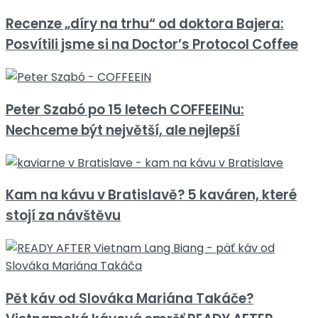
Recenze „díry na trhu“ od doktora Bajera:
Posvítili jsme si na Doctor’s Protocol Coffee
Peter Szabó po 15 letech COFFEEINu:
Nechceme být největší, ale nejlepší
Kam na kávu v Bratislavě? 5 kaváren, které
stojí za návštěvu
Pět káv od Slováka Mariána Takáče?