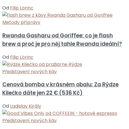
Od
Filip Lörinc
Metody přípravy
Rwanda Gasharu od Goriffee: co je flash
brew a proč je pro něj tahle Rwanda ideální?
Od
Filip Lörinc
Představení nových káv
Cenová bomba v krásném obalu: Za Rýdze
Kilečko dáte jen 22 € (536 Kč)
Od
Ladislav Király
Představení nových káv