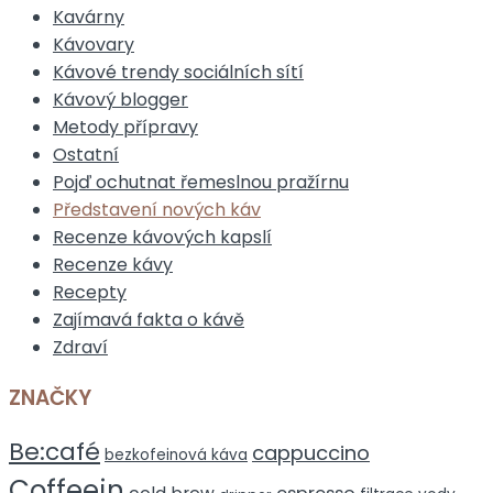
Kavárny
Kávovary
Kávové trendy sociálních sítí
Kávový blogger
Metody přípravy
Ostatní
Pojď ochutnat řemeslnou pražírnu
Představení nových káv
Recenze kávových kapslí
Recenze kávy
Recepty
Zajímavá fakta o kávě
Zdraví
ZNAČKY
Be:café
cappuccino
bezkofeinová káva
Coffeein