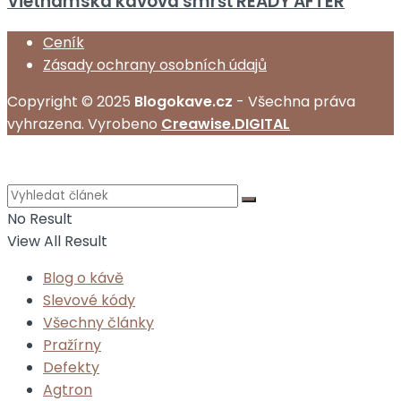
Vietnamská kávová smršť READY AFTER
Ceník
Zásady ochrany osobních údajů
Copyright © 2025
Blogokave.cz
- Všechna práva
vyhrazena. Vyrobeno
Creawise.DIGITAL
No Result
View All Result
Blog o kávě
Slevové kódy
Všechny články
Pražírny
Defekty
Agtron