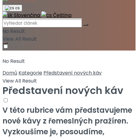
cs
Slovenčina
Čeština
No Result
View All Result
No Result
Domů
Kategorie
Představení nových káv
View All Result
Představení nových káv
V této rubrice vám představujeme
nové kávy z řemeslných pražíren.
Vyzkoušíme je, posoudíme,