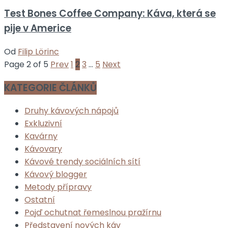
Test Bones Coffee Company: Káva, která se
pije v Americe
Od
Filip Lörinc
Page 2 of 5
Prev
1
2
3
…
5
Next
KATEGORIE ČLÁNKŮ
Druhy kávových nápojů
Exkluzivní
Kavárny
Kávovary
Kávové trendy sociálních sítí
Kávový blogger
Metody přípravy
Ostatní
Pojď ochutnat řemeslnou pražírnu
Představení nových káv