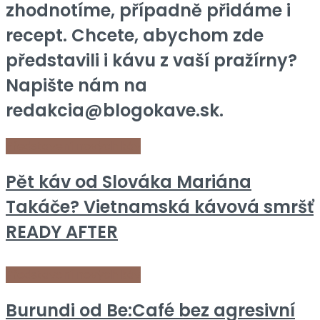
zhodnotíme, případně přidáme i
recept. Chcete, abychom zde
představili i kávu z vaší pražírny?
Napište nám na
redakcia@blogokave.sk.
Představení nových káv
Pět káv od Slováka Mariána
Takáče? Vietnamská kávová smršť
READY AFTER
Představení nových káv
Burundi od Be:Café bez agresivní