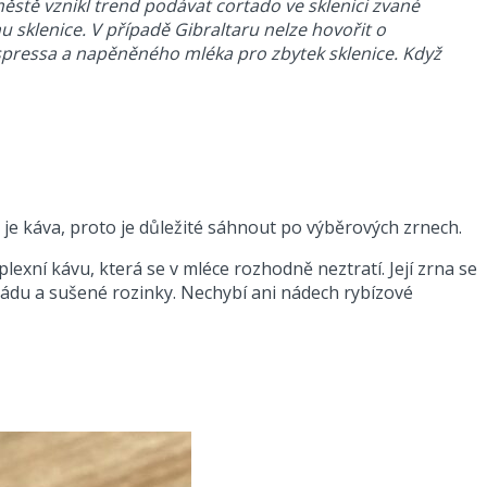
 městě vznikl trend podávat cortado ve sklenici zvané
sklenice. V případě Gibraltaru nelze hovořit o
espressa a napěněného mléka pro zbytek sklenice. Když
 je káva, proto je důležité sáhnout po výběrových zrnech.
xní kávu, která se v mléce rozhodně neztratí. Její zrna se
oládu a sušené rozinky. Nechybí ani nádech rybízové