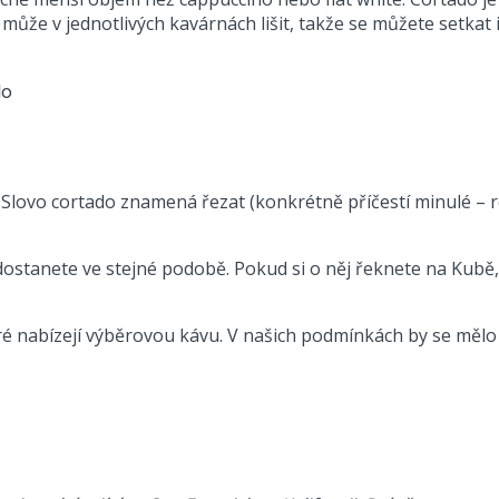
 může v jednotlivých kavárnách lišit, takže se můžete setkat
ovo cortado znamená řezat (konkrétně příčestí minulé – rez
 dostanete ve stejné podobě. Pokud si o něj řeknete na Ku
ré nabízejí výběrovou kávu. V našich podmínkách by se měl