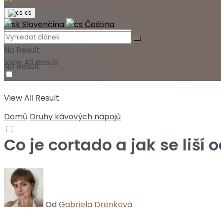
cs
Slovenčina
Čeština
No Result
View All Result
No Result
View All Result
Domů
Druhy kávových nápojů
Co je cortado a jak se liší
Od
Gabriela Drenková