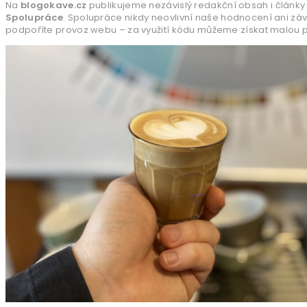
Na
blogokave.cz
publikujeme nezávislý redakční obsah i články 
Spolupráce
. Spolupráce nikdy neovlivní naše hodnocení ani zá
podpoříte provoz webu – za využití kódu můžeme získat malou pr