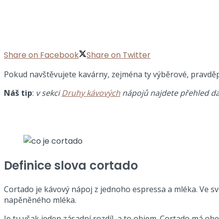
Share on Facebook
Share on Twitter
Pokud navštěvujete kavárny, zejména ty výběrové, pravděpo
Náš tip
:
v sekci
Druhy kávových
nápojů najdete přehled da
Definice slova cortado
Cortado je kávový nápoj z jednoho espressa a mléka. Ve sv
napěněného mléka.
Je tu však jeden zásadní rozdíl, a to objem. Cortado má o