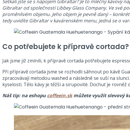
Setkali jste se s nápojem Gibraltar? Je to mléčný kávový ná
Gibraltar od společnosti Libbey Glass Company. Ve své po
proměnlivém objemu. Jeho objem je pevně daný – konkrétně
tedy uvidíte Gibraltar v kavárenském menu, jedná se o var
Co potřebujete k přípravě cortada?
Jak jsme již zmínili, k přípravě cortada potřebujete espre
Při přípravě cortada jsme se rozhodli sáhnout po kávě Gua
zpracovávají metodou washed a následně se suší na slunci. 
kyselosti. Tělo kávy je těžší a sirupovité. Dochuť je rovněž d
Náš tip: na eshopu
coffeein.sk
můžete využít slevový 