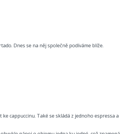
tado. Dnes se na něj společně podíváme blíže.
at ke cappuccinu. Také se skládá z jednoho espressa a
je obvykle nápoj o objemu jedna ku jedné, což znamená