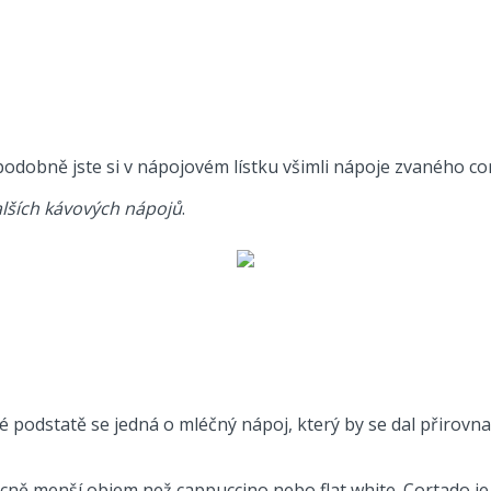
dobně jste si v nápojovém lístku všimli nápoje zvaného cor
lších kávových nápojů
.
é podstatě se jedná o mléčný nápoj, který by se dal přirovn
becně menší objem než cappuccino nebo flat white. Cortado 