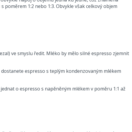
 i s poměrem 1:2 nebo 1:3. Obvykle však celkový objem
al) ve smyslu ředit. Mléko by mělo silné espresso zjemnit
bě, dostanete espresso s teplým kondenzovaným mlékem
o jednat o espresso s napěněným mlékem v poměru 1:1 až