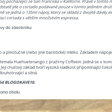
poj pocházející ze San Franciska v Kalifornii. Právě v tomto
dstatě jde o cortado podávané pouze v tomto jediném druhu 
 se jedná o 135ml nápoj, který se skládá z dvojité dávky 
iaci cortada s větším množstvím espressa.
sso a plnotučné (nebo jiné baristické) mléko. Základem nápoje
temala Huehuetenango z pražírny Coffeein. Jedná se o komple
Její chuťový základ tvoří vysoká sladkost připomínající čok
louhotrvající a silná.
kód BLOGOKAVE10.