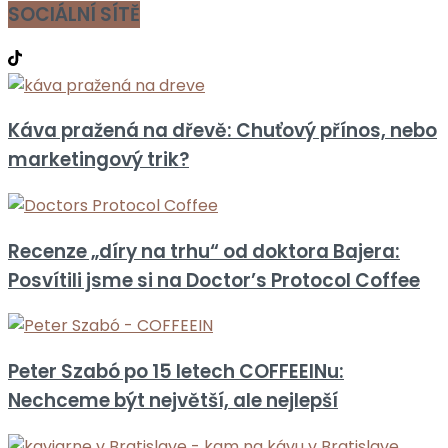
SOCIÁLNÍ SÍTĚ
Káva pražená na dřevě: Chuťový přínos, nebo
marketingový trik?
Recenze „díry na trhu“ od doktora Bajera:
Posvítili jsme si na Doctor’s Protocol Coffee
Peter Szabó po 15 letech COFFEEINu:
Nechceme být největší, ale nejlepší