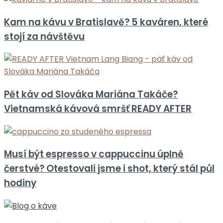
Kam na kávu v Bratislavě? 5 kaváren, které
stojí za návštěvu
Pět káv od Slováka Mariána Takáče?
Vietnamská kávová smršť READY AFTER
Musí být espresso v cappuccinu úplně
čerstvé? Otestovali jsme i shot, který stál půl
hodiny