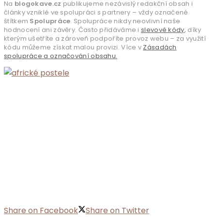
Na
blogokave.cz
publikujeme nezávislý redakční obsah i
články vzniklé ve spolupráci s partnery – vždy označené
štítkem
Spolupráce
. Spolupráce nikdy neovlivní naše
hodnocení ani závěry. Často přidáváme i
slevové kódy
, díky
kterým ušetříte a zároveň podpoříte provoz webu – za využití
kódu můžeme získat malou provizi. Více v
Zásadách
spolupráce a označování obsahu.
Share on Facebook
Share on Twitter