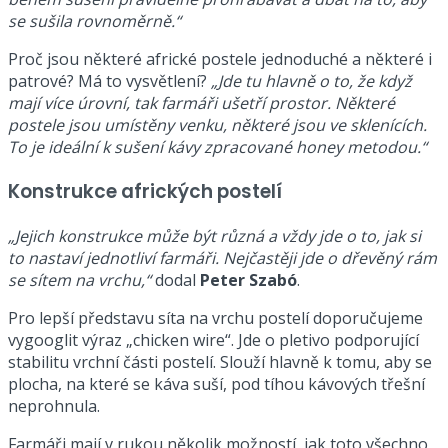
se sušila rovnoměrně.“
Proč jsou některé africké postele jednoduché a některé i
patrové? Má to vysvětlení?
„Jde tu hlavně o to, že když
mají více úrovní, tak farmáři ušetří prostor. Některé
postele jsou umístěny venku, některé jsou ve sklenících.
To je ideální k sušení kávy zpracované honey metodou.“
Konstrukce afrických postelí
„Jejich konstrukce může být různá a vždy jde o to, jak si
to nastaví jednotliví farmáři. Nejčastěji jde o dřevěný rám
se sítem na vrchu,“
dodal
Peter Szabó
.
Pro lepší představu síta na vrchu postelí doporučujeme
vygooglit výraz „chicken wire“. Jde o pletivo podporující
stabilitu vrchní části postelí. Slouží hlavně k tomu, aby se
plocha, na které se káva suší, pod tíhou kávových třešní
neprohnula.
Farmáři mají v rukou několik možností, jak toto všechno