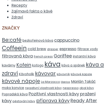
Recepty
Zajímavá fakta o kávě
Zdraví
ZNAČKY
Be:café
cappuccino
bezkofeinová káva
Coffeein
espresso
cold brew
filtrace vody
dripper
Goriffee
filtrovaná káva
instantní káva
french press
káva
káva a
Kofein
kavárny
koťogo
káva a spánek
zdraví
kávovar
Kávoholik
kávovník
kávové kapsle
kávové nápoje
Marián Takáč
La Marzocco
liberica
moka konvice
negativní vlastnosti kávy
nespresso
obal kávy
Pozitivní vlastnosti kávy
pražení
Popradská káva
příprava kávy
Ready After
kávy
pěstování kávy