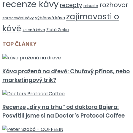
recenze kávy
rozhovor
recepty
robusta
zajímavosti o
výběrová káva
spracování kávy
kávě
Zlaté Zrnko
zelená káva
TOP ČLÁNKY
Káva pražená na dřevě: Chuťový přínos, nebo
marketingový trik?
Recenze „díry na trhu“ od doktora Bajera:
Posvítili jsme si na Doctor’s Protocol Coffee