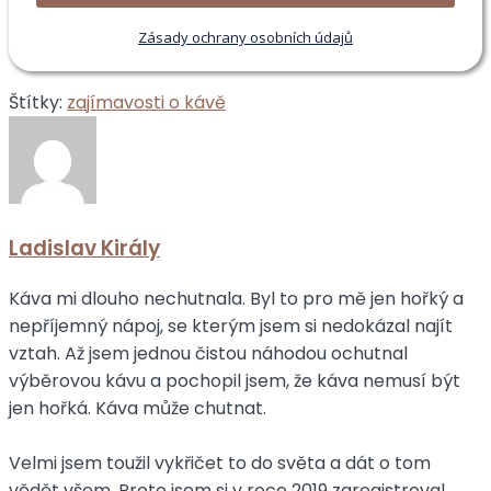
Zásady ochrany osobních údajů
Štítky:
zajímavosti o kávě
Ladislav Király
Káva mi dlouho nechutnala. Byl to pro mě jen hořký a
nepříjemný nápoj, se kterým jsem si nedokázal najít
vztah. Až jsem jednou čistou náhodou ochutnal
výběrovou kávu a pochopil jsem, že káva nemusí být
jen hořká. Káva může chutnat.
Velmi jsem toužil vykřičet to do světa a dát o tom
vědět všem. Proto jsem si v roce 2019 zaregistroval