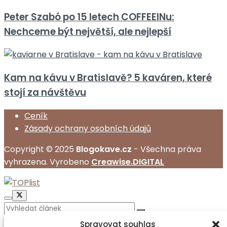
Peter Szabó po 15 letech COFFEEINu:
Nechceme být největší, ale nejlepší
Kam na kávu v Bratislavě? 5 kaváren, které
stojí za návštěvu
Ceník
Zásady ochrany osobních údajů
Copyright © 2025
Blogokave.cz
- Všechna práva
vyhrazena. Vyrobeno
Creawise.DIGITAL
No Result
Spravovat souhlas