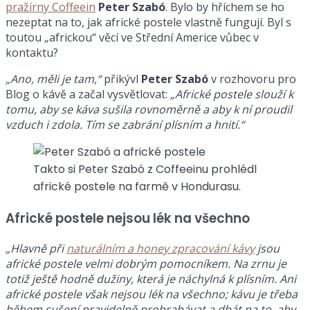
pražírny Coffeein
Peter Szabó
. Bylo by hříchem se ho
nezeptat na to, jak africké postele vlastně fungují. Byl s
toutou „africkou“ věcí ve Střední Americe vůbec v
kontaktu?
„Ano, měli je tam,“
přikývl
Peter Szabó
v rozhovoru pro
Blog o kávě a začal vysvětlovat:
„Africké postele slouží k
tomu, aby se káva sušila rovnoměrně a aby k ní proudil
vzduch i zdola. Tím se zabrání plísním a hnití.“
Takto si Peter Szabó z Coffeeinu prohlédl
africké postele na farmě v Hondurasu.
Africké postele nejsou lék na všechno
„Hlavně při
naturálním a honey zpracování kávy
jsou
africké postele velmi dobrým pomocníkem. Na zrnu je
totiž ještě hodně dužiny, která je náchylná k plísním. Ani
africké postele však nejsou lék na všechno; kávu je třeba
během sušení pravidelně prohrabávat a dbát na to, aby