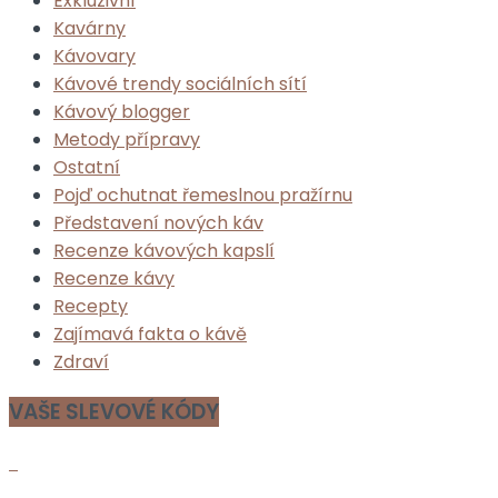
Exkluzivní
Kavárny
Kávovary
Kávové trendy sociálních sítí
Kávový blogger
Metody přípravy
Ostatní
Pojď ochutnat řemeslnou pražírnu
Představení nových káv
Recenze kávových kapslí
Recenze kávy
Recepty
Zajímavá fakta o kávě
Zdraví
VAŠE SLEVOVÉ KÓDY