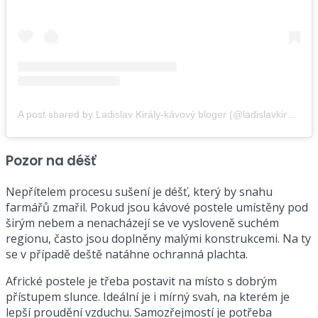
A post shared by Ladislav Király-kávový bloger (@ladislavkiraly)
Pozor na déšť
Nepřítelem procesu sušení je déšť, který by snahu
farmářů zmařil. Pokud jsou kávové postele umístěny pod
širým nebem a nenacházejí se ve vysloveně suchém
regionu, často jsou doplněny malými konstrukcemi. Na ty
se v případě deště natáhne ochranná plachta.
Africké postele je třeba postavit na místo s dobrým
přístupem slunce. Ideální je i mírný svah, na kterém je
lepší proudění vzduchu. Samozřejmostí je potřeba