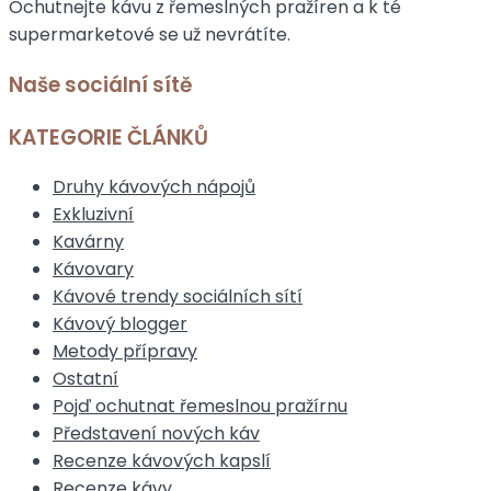
Ochutnejte kávu z řemeslných pražíren a k té
supermarketové se už nevrátíte.
Naše sociální sítě
KATEGORIE ČLÁNKŮ
Druhy kávových nápojů
Exkluzivní
Kavárny
Kávovary
Kávové trendy sociálních sítí
Kávový blogger
Metody přípravy
Ostatní
Pojď ochutnat řemeslnou pražírnu
Představení nových káv
Recenze kávových kapslí
Recenze kávy