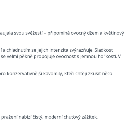
zaujala svou svěžestí – připomíná ovocný džem a květinový
 a chladnutím se jejich intenzita zvýrazňuje. Sladkost
ti se velmi pěkně propojuje ovocnost s jemnou hořkostí. V
ro konzervativnější kávomily, kteří chtějí zkusit něco
 pražení nabízí čistý, moderní chuťový zážitek.