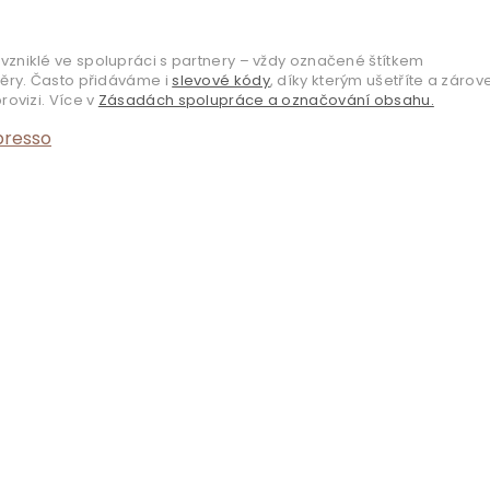
vzniklé ve spolupráci s partnery – vždy označené štítkem
věry. Často přidáváme i
slevové kódy
, díky kterým ušetříte a zárov
ovizi. Více v
Zásadách spolupráce a označování obsahu.