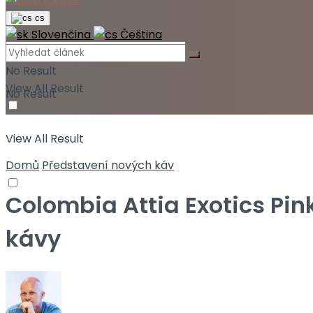
cs
Slovenčina
Čeština
No Result
View All Result
No Result
View All Result
Domů
Představení nových káv
Colombia Attia Exotics Pin
kávy