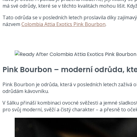
má své odrůdy, které se v těchto kvalitách mohou lišit. Kd
Tato odrůda se v posledních letech proslavila díky zajímavý
názvem
Colombia Attia Exotics Pink Bourbon
.
Pink Bourbon – moderní odrůda, kt
Pink Bourbon je odrůda, která v posledních letech zažív
odrůdám kávovníku.
V šálku přináší kombinaci ovocné svěžesti a jemné sladkosti
pro svůj moderní, svěží a čistý charakter – a přesně to oče