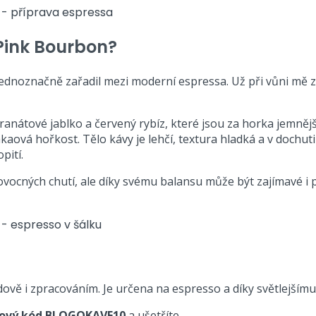
Pink Bourbon
?
jednoznačně zařadil mezi moderní espressa. Už při vůni mě 
ranátové jablko a červený rybíz, které jsou za horka jemnější
kaová hořkost. Tělo kávy je lehčí, textura hladká a v dochu
pití.
ovocných chutí, ale díky svému balansu může být zajímavé i p
dově i zpracováním. Je určena na espresso a díky světlejšímu
vový kód BLOGOKAVE10
a ušetříte.