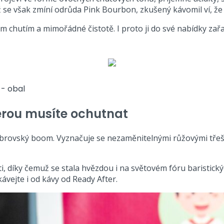
yž se však zmíní odrůda Pink Bourbon, zkušený kávomil ví, ž
m chutím a mimořádné čistotě. I proto ji do své nabídky zařad
erou musíte ochutnat
á obrovský boom. Vyznačuje se nezaměnitelnými růžovými tř
, díky čemuž se stala hvězdou i na světovém fóru baristickýc
kávejte i od kávy od Ready After.