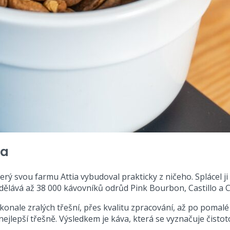
la
erý svou farmu Attia vybudoval prakticky z ničeho. Splácel j
dělává až 38 000 kávovníků odrůd Pink Bourbon, Castillo a 
nale zralých třešní, přes kvalitu zpracování, až po pomalé 
nejlepší třešně. Výsledkem je káva, která se vyznačuje čisto