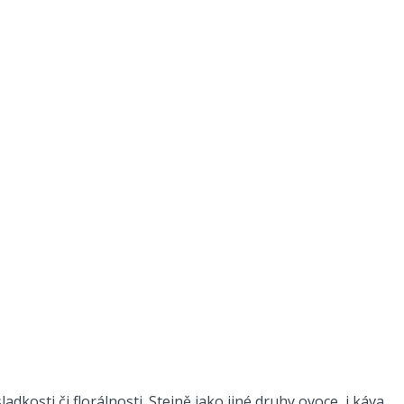
dkosti či florálnosti. Stejně jako jiné druhy ovoce, i káva