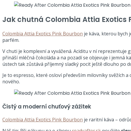
Jak chutná Colombia Attia Exotics 
Colombia Attia Exotics Pink Bourbon
je káva, kterou bych 
parfém.
V chuti je komplexní a vyvážená. Aciditu v ní reprezentuje g
přináší mléčná čokoláda a na pozadí se objevuje i jemná ka
ústech tak zůstává příjemný sladký pocit ještě dlouho po do
Je to espresso, které osloví především milovníky svěžích a 
nového.
Čistý a moderní chuťový zážitek
Colombia Attia Exotics Pink Bourbon
je raritní káva – odrů
Náš tip: Při nákupu na e-shopu
readyafter.sk
použijte
sle