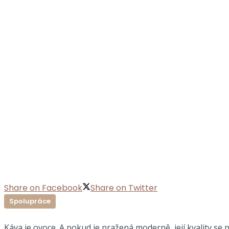
Share on Facebook
Share on Twitter
Spolupráce
Káva je ovoce. A pokud je pražená moderně, její kvality se p