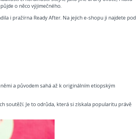
e půjde o něco výjimečného.
ila i pražírna Ready After. Na jejich e-shopu ji najdete pod
ešněmi a původem sahá až k originálním etiopským
h soutěží. Je to odrůda, která si získala popularitu právě