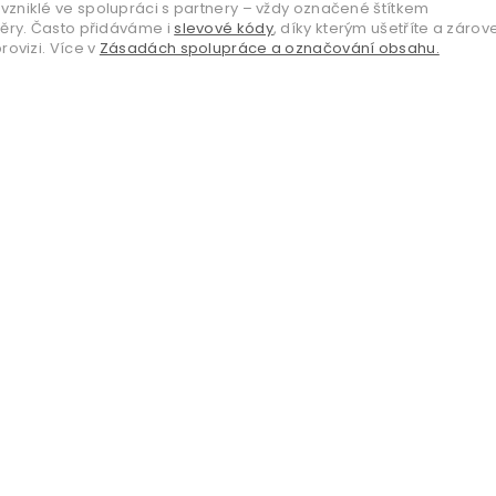
vzniklé ve spolupráci s partnery – vždy označené štítkem
věry. Často přidáváme i
slevové kódy
, díky kterým ušetříte a zárov
ovizi. Více v
Zásadách spolupráce a označování obsahu.