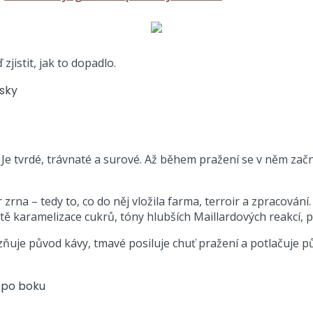
jistit, jak to dopadlo.
 Je tvrdé, trávnaté a surové. Až během pražení se v něm zač
 zrna – tedy to, co do něj vložila farma, terroir a zpracování
ě karamelizace cukrů, tóny hlubších Maillardových reakcí, p
zňuje původ kávy, tmavé posiluje chuť pražení a potlačuje p