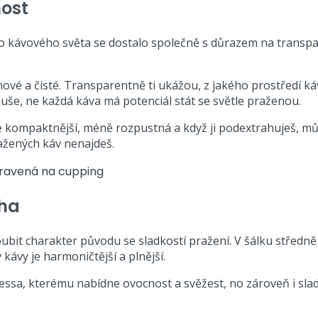
nost
. Do kávového světa se dostalo společně s důrazem na trans
nové a čisté. Transparentně ti ukážou, z jakého prostředí ká
duše, ne každá káva má potenciál stát se světle praženou.
e kompaktnější, méně rozpustná a když ji podextrahuješ, můž
ražených káv nenajdeš.
áha
loubit charakter původu se sladkostí pražení. V šálku středně
ávy je harmoničtější a plnější.
ssa, kterému nabídne ovocnost a svěžest, no zároveň i slad