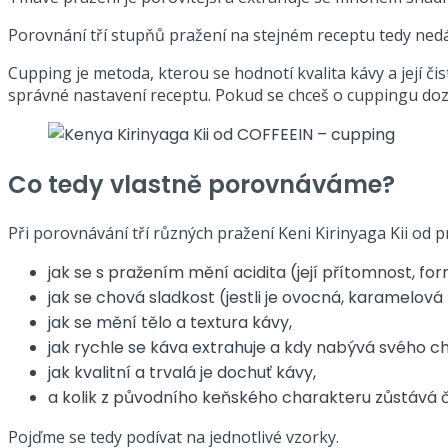
Porovnání tří stupňů pražení na stejném receptu tedy nedá
Cupping je metoda, kterou se hodnotí kvalita kávy a její č
správné nastavení receptu. Pokud se chceš o cuppingu doz
Co tedy vlastně porovnáváme?
Při porovnávání tří různých pražení Keni Kirinyaga Kii od p
jak se s pražením mění acidita (její přítomnost, for
jak se chová sladkost (jestli je ovocná, karamelová
jak se mění tělo a textura kávy,
jak rychle se káva extrahuje a kdy nabývá svého 
jak kvalitní a trvalá je dochuť kávy,
a kolik z původního keňského charakteru zůstává č
Pojďme se tedy podívat na jednotlivé vzorky.