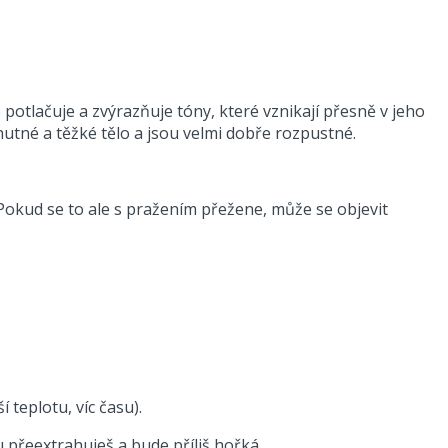
potlačuje a zvýrazňuje tóny, které vznikají přesně v jeho
utné a těžké tělo a jsou velmi dobře rozpustné.
“. Pokud se to ale s pražením přežene, může se objevit
 teplotu, víc času).
 přeextrahuješ a bude příliš hořká.