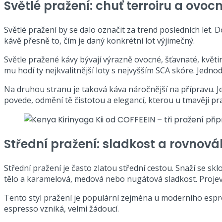
Světlé pražení: chuť terroiru a ovoc
Světlé pražení by se dalo označit za trend posledních let
kávě přesně to, čím je daný konkrétní lot výjimečný.
Světle pražené kávy bývají výrazně ovocné, šťavnaté, květi
mu hodí ty nejkvalitnější loty s nejvyšším SCA skóre. Jedno
Na druhou stranu je taková káva náročnější na přípravu. J
povede, odmění tě čistotou a elegancí, kterou u tmavěji p
Střední pražení: sladkost a rovnov
Střední pražení je často zlatou střední cestou. Snaží se sk
tělo a karamelová, medová nebo nugátová sladkost. Projev k
Tento styl pražení je populární zejména u moderního espre
espresso vzniká, velmi žádoucí.