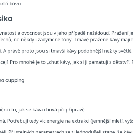
sika
natost a ovocnost jsou v jeho případě nežádoucí. Pražení je 
řechů, no někdy i zadýmené tóny. Tmavě pražené kávy mají h
í. A právě proto jsou si tmavší kávy podobnější než ty světlé.
ejí. Pro mnohé je to „chuť kávy, jak si ji pamatují z dětství
 i to, jak se káva chová při přípravě.
 Potřebují tedy víc energie na extrakci (jemnější mletí, vyšší
i. Při stejných parametrech se ti jednodušeji stane, že kávu