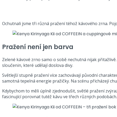
Ochutnali jsme tři různá pražení téhož kávového zrna. Pojď z
Pražení není jen barva
Zelené kávové zrno samo o sobě nechutná nijak přitažlivě.
sloučenin, které udělají doslova divy.
Světlejší stupně pražení více zachovávají původní charakter
samotná tepelná energie pražičky. Na scénu přicházejí chut
Kdybychom to měli úplně zjednodušit, světlé pražení zvýra
fascinující porovnat tutéž kávu ve třech různých podobách.