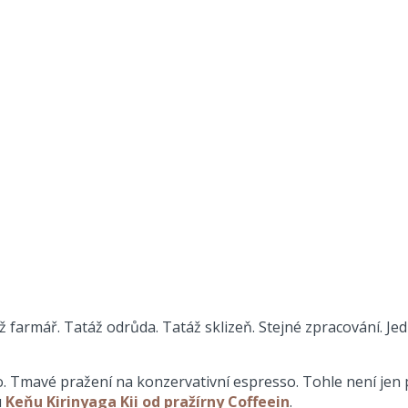
ž farmář. Tatáž odrůda. Tatáž sklizeň. Stejné zpracování. Je
so. Tmavé pražení na konzervativní espresso. Tohle není jen 
u
Keňu Kirinyaga Kii od pražírny Coffeein
.