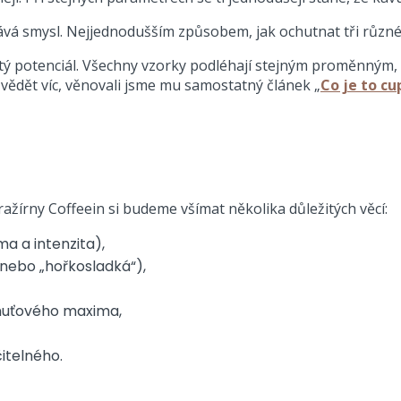
vá smysl. Nejjednodušším způsobem, jak ochutnat tři různé k
istý potenciál. Všechny vzorky podléhají stejným proměnným,
vědět víc, věnovali jsme mu samostatný článek „
Co je to c
ražírny Coffeein si budeme všímat několika důležitých věcí:
ma a intenzita),
 nebo „hořkosladká“),
chuťového maxima,
itelného.