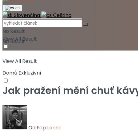
cs
Slovenčina
Čeština
No Result
View All Result
No Result
View All Result
Domů
Exkluzivní
Jak pražení mění chuť káv
Od
Filip Lörinc