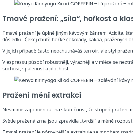
Tmavé pražení: „síla“, hořkost a kla
Tmavé pražení je úplně jiným kávovým žánrem. Acidita, šťav
důsledku. Čekej chutě hořké čokolády, kakaa, pražených o
V jejich případě často neochutnáváš terroir, ale styl pražen
V espressu působí robustněji, výrazněji a v mléce se neztrác
suchost, spálenost a plochost.
Pražení mění extrakci
Nesmíme zapomenout na skutečnost, že stupeň pražení mění
Světle pražená zrna jsou zpravidla „tvrdší“ a méně rozpustná.
Tmavé pražení je pórovitější a extrahuje se mnohem snadněj