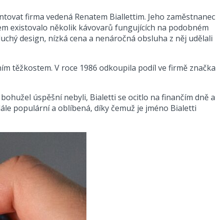
entovat firma vedená Renatem Biallettim. Jeho zaměstnanec
ogem existovalo několik kávovarů fungujících na podobném
uchý design, nízká cena a nenáročná obsluha z něj udělali
ím těžkostem. V roce 1986 odkoupila podíl ve firmě značka
bohužel úspěšní nebyli, Bialetti se ocitlo na finančím dně a
ále populární a oblíbená, díky čemuž je jméno Bialetti