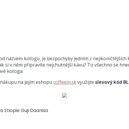
d názvem koťogo, je bezpochyby jedním z nejikoničtějších 
ak si v něm připravíte nejchutnější kávu? To všechno se hned 
avě koťoga.
ři nákupu na jejím eshopu
coffeein.sk
využijte
slevový kód 