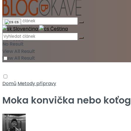
cs
Slovenčina
Čeština
No Result
No Result
View All Result
View All Result
Domů
Metody přípravy
Moka konvička nebo koťogo: