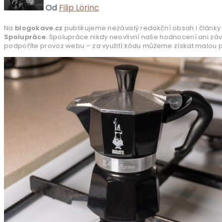
Od
Filip Lörinc
Na
blogokave.cz
publikujeme nezávislý redakční obsah i články 
Spolupráce
. Spolupráce nikdy neovlivní naše hodnocení ani zá
podpoříte provoz webu – za využití kódu můžeme získat malou pr