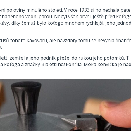
í poloviny minulého století. V roce 1933 si ho nechala pat
u poháněného vodní parou. Nebyl však první. Ještě před koť
kávy, díky čemuž bylo koťogo mnohem rychlejší. Jeho jednod
kusů tohoto kávovaru, ale navzdory tomu se nevyhla finančn
.
aletti zemřel a jeho podnik přešel do rukou jeho potomků. Ti 
a koťoga a značky Bialetti neskončila. Moka konvička je nad