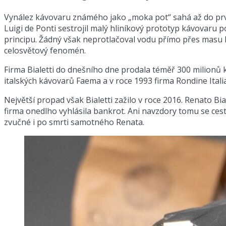
Vynález kávovaru známého jako „moka pot“ sahá až do prvn
Luigi de Ponti sestrojil malý hliníkový prototyp kávovar
principu. Žádný však neprotlačoval vodu přímo přes masu 
celosvětový fenomén.
Firma Bialetti do dnešního dne prodala téměř 300 milionů 
italských kávovarů Faema a v roce 1993 firma Rondine Italia
Největší propad však Bialetti zažilo v roce 2016. Renato Bi
firma onedlho vyhlásila bankrot. Ani navzdory tomu se cest
zvučné i po smrti samotného Renata.