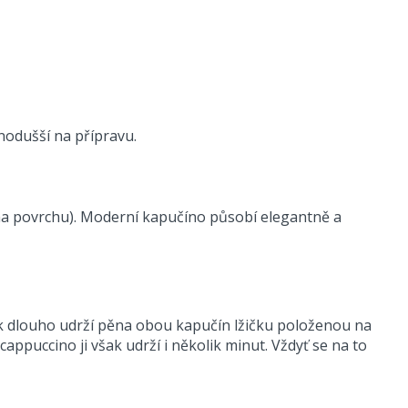
dnodušší na přípravu.
é na povrchu). Moderní kapučíno působí elegantně a
ak dlouho udrží pěna obou kapučín lžičku položenou na
ppuccino ji však udrží i několik minut. Vždyť se na to