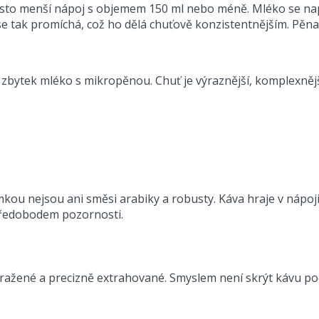
často menší nápoj s objemem 150 ml nebo méně. Mléko se na
se tak promíchá, což ho dělá chuťově konzistentnějším. Pěna
a zbytek mléko s mikropěnou. Chuť je výraznější, komplexnější
kou nejsou ani směsi arabiky a robusty. Káva hraje v nápoji 
tředobodem pozornosti.
pražené a precizně extrahované. Smyslem není skrýt kávu po