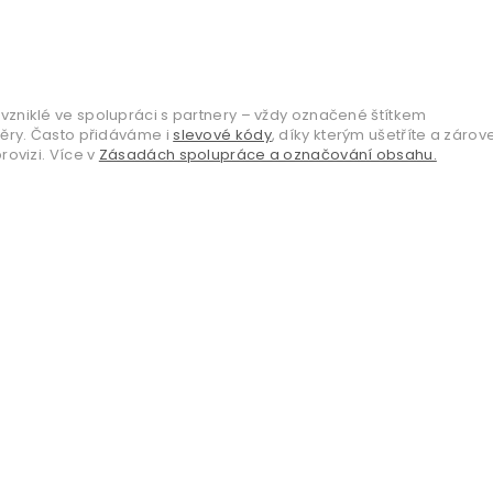
vzniklé ve spolupráci s partnery – vždy označené štítkem
věry. Často přidáváme i
slevové kódy
, díky kterým ušetříte a zárov
ovizi. Více v
Zásadách spolupráce a označování obsahu.