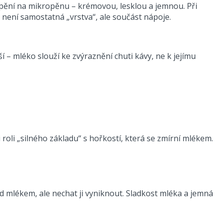
pění na mikropěnu – krémovou, lesklou a jemnou. Při
 není samostatná „vrstva“, ale součást nápoje.
 – mléko slouží ke zvýraznění chuti kávy, ne k jejímu
roli „silného základu“ s hořkostí, která se zmírní mlékem.
d mlékem, ale nechat ji vyniknout. Sladkost mléka a jemná