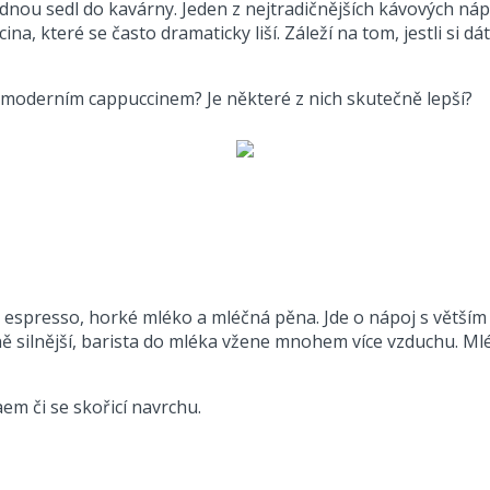
dnou sedl do kavárny. Jeden z nejtradičnějších kávových náp
a, které se často dramaticky liší. Záleží na tom, jestli si d
a moderním cappuccinem? Je některé z nich skutečně lepší?
 espresso, horké mléko a mléčná pěna. Jde o nápoj s větší
ě silnější, barista do mléka vžene mnohem více vzduchu. Mlé
 či se skořicí navrchu.