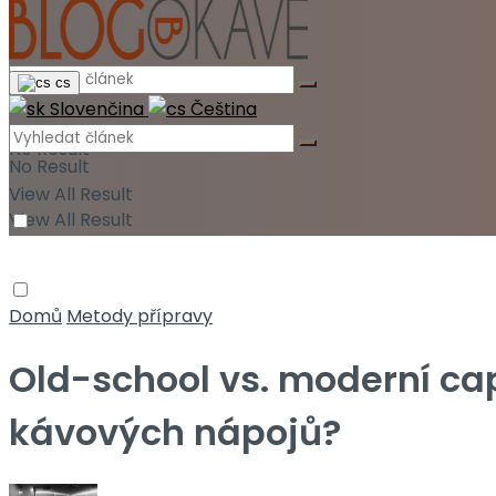
cs
Slovenčina
Čeština
No Result
No Result
View All Result
View All Result
Domů
Metody přípravy
Old-school vs. moderní ca
kávových nápojů?