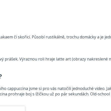
kakaem či skořicí. Působí rustikálně, trochu domácky a je je
cový prášek. Výraznou roli hraje latte art (obrazy nakreslen
?
o cappuccina jsme si pro vás natočili jednoduché video. J
a prohraje boj s lžičkou už po pár sekundách. Old-school ca