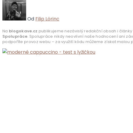
Od
Filip Lörinc
Na
blogokave.cz
publikujeme nezávislý redakční obsah i články 
Spolupráce
. Spolupráce nikdy neovlivní naše hodnocení ani zá
podpoříte provoz webu – za využití kódu můžeme získat malou pr