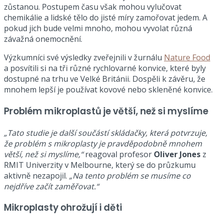
zůstanou. Postupem času však mohou vylučovat
chemikálie a lidské tělo do jisté míry zamořovat jedem. A
pokud jich bude velmi mnoho, mohou vyvolat různá
závažná onemocnění.
Výzkumníci své výsledky zveřejnili v žurnálu
Nature Food
a posvítili si na tři různé rychlovarné konvice, které byly
dostupné na trhu ve Velké Británii. Dospěli k závěru, že
mnohem lepší je používat kovové nebo skleněné konvice.
Problém mikroplastů je větší, než si myslíme
„Tato studie je další součástí skládačky, která potvrzuje,
že problém s mikroplasty je pravděpodobně mnohem
větší, než si myslíme,“
reagoval profesor
Oliver Jones
z
RMIT Univerzity v Melbourne, který se do průzkumu
aktivně nezapojil.
„Na tento problém se musíme co
nejdříve začít zaměřovat.“
Mikroplasty ohrožují i děti