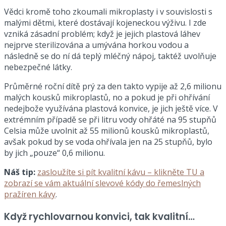
Vědci kromě toho zkoumali mikroplasty i v souvislosti s
malými dětmi, které dostávají kojeneckou výživu. I zde
vzniká zásadní problém; když je jejich plastová láhev
nejprve sterilizována a umývána horkou vodou a
následně se do ní dá teplý mléčný nápoj, taktéž uvolňuje
nebezpečné látky.
Průměrné roční dítě prý za den takto vypije až 2,6 milionu
malých kousků mikroplastů, no a pokud je při ohřívání
nedejbože využívána plastová konvice, je jich ještě více. V
extrémním případě se při litru vody ohřáté na 95 stupňů
Celsia může uvolnit až 55 milionů kousků mikroplastů,
avšak pokud by se voda ohřívala jen na 25 stupňů, bylo
by jich „pouze“ 0,6 milionu.
Náš tip:
zasloužíte si pít kvalitní kávu – klikněte TU a
zobrazí se vám aktuální slevové kódy do řemeslných
pražíren kávy
.
Když rychlovarnou konvici, tak kvalitní…