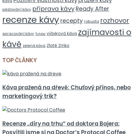
Pozitivní vlastnosti kávy
pražení kávy
káva
příprava kávy
Ready After
pěstování kávy
recenze kávy
rozhovor
recepty
robusta
zajímavosti o
výběrová káva
spracování kávy
Tchibo
kávě
Zlaté Zrnko
zelená káva
TOP ČLÁNKY
Káva pražená na dřevě: Chuťový přínos, nebo
marketingový trik?
Recenze „díry na trhu“ od doktora Bajera:
Posvítili jsme si na Doctor’s Protocol Coffee