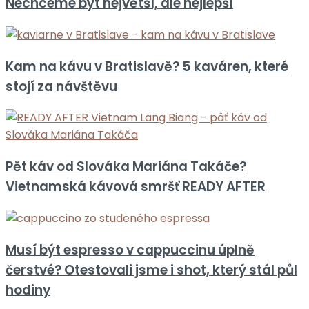
Nechceme být největší, ale nejlepší
Kam na kávu v Bratislavě? 5 kaváren, které
stojí za návštěvu
Pět káv od Slováka Mariána Takáče?
Vietnamská kávová smršť READY AFTER
Musí být espresso v cappuccinu úplně
čerstvé? Otestovali jsme i shot, který stál půl
hodiny