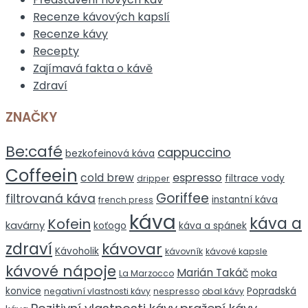
Recenze kávových kapslí
Recenze kávy
Recepty
Zajímavá fakta o kávě
Zdraví
ZNAČKY
Be:café
cappuccino
bezkofeinová káva
Coffeein
espresso
cold brew
filtrace vody
dripper
Goriffee
filtrovaná káva
instantní káva
french press
káva
káva a
Kofein
kavárny
koťogo
káva a spánek
zdraví
kávovar
Kávoholik
kávovník
kávové kapsle
kávové nápoje
Marián Takáč
moka
La Marzocco
konvice
Popradská
negativní vlastnosti kávy
nespresso
obal kávy