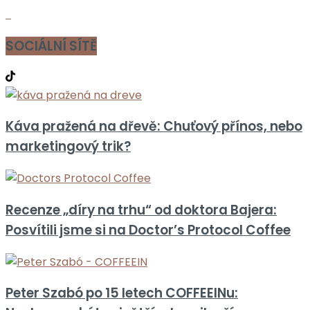
SOCIÁLNÍ SÍTĚ
Káva pražená na dřevě: Chuťový přínos, nebo
marketingový trik?
Recenze „díry na trhu“ od doktora Bajera:
Posvítili jsme si na Doctor’s Protocol Coffee
Peter Szabó po 15 letech COFFEEINu: