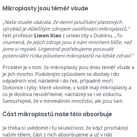
Mikroplasty jsou téměř všude
„Naše studie ukázala, že denní používání plastových
výrobků je důležitým zdrojem uvolňování mikroplastů,“
řekl profesor
Liwen Xiao
z univerzity v Dublinu.
„To
znamená, že jejich zdroje jsou k nám mnohem blíže, než
jsme si mysleli. Urgentně potřebujeme posoudit
potenciální rizika působení mikroplastů na lidské zdraví.“
Problém je v tom, že mikroplasty jsou dnes téměř všude a
je jich mnoho. Podobným způsobem se dostaly i do
odpadních vod, následně i do řek, případně moří.
Dokonce i ryby, které ulovíme, v sobě mají mikroplasty a
co je doslova neuvěřitelné, nacházejí se i ve vzduchu.
Samozřejmě, že v minimálním množství, ale jsou tam.
Část mikroplastů naše tělo absorbuje
Je třeba si uvědomit i tu skutečnost, že když procházejí
naším tělem, část z nich absorbujeme a už v nás