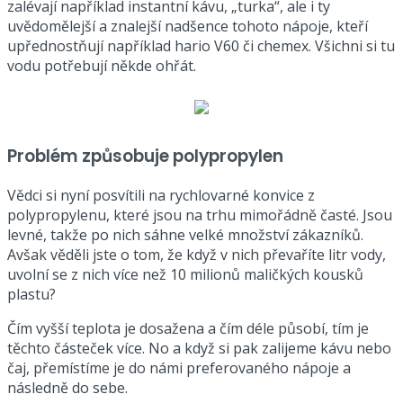
zalévají například instantní kávu, „turka“, ale i ty
uvědomělejší a znalejší nadšence tohoto nápoje, kteří
upřednostňují například hario V60 či chemex. Všichni si tu
vodu potřebují někde ohřát.
Problém způsobuje polypropylen
Vědci si nyní posvítili na rychlovarné konvice z
polypropylenu, které jsou na trhu mimořádně časté. Jsou
levné, takže po nich sáhne velké množství zákazníků.
Avšak věděli jste o tom, že když v nich převaříte litr vody,
uvolní se z nich více než 10 milionů maličkých kousků
plastu?
Čím vyšší teplota je dosažena a čím déle působí, tím je
těchto částeček více. No a když si pak zalijeme kávu nebo
čaj, přemístíme je do námi preferovaného nápoje a
následně do sebe.