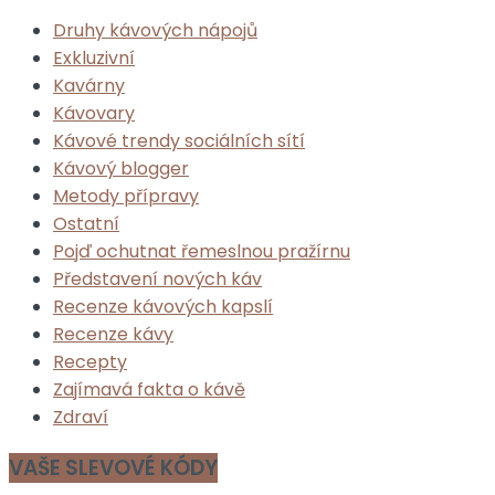
Druhy kávových nápojů
Exkluzivní
Kavárny
Kávovary
Kávové trendy sociálních sítí
Kávový blogger
Metody přípravy
Ostatní
Pojď ochutnat řemeslnou pražírnu
Představení nových káv
Recenze kávových kapslí
Recenze kávy
Recepty
Zajímavá fakta o kávě
Zdraví
VAŠE SLEVOVÉ KÓDY