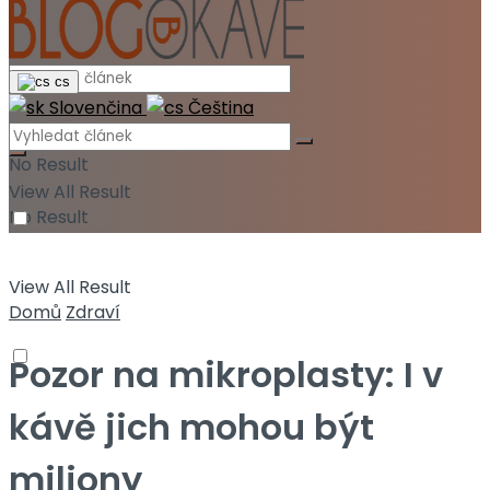
cs
Slovenčina
Čeština
No Result
View All Result
No Result
View All Result
Domů
Zdraví
Pozor na mikroplasty: I v
kávě jich mohou být
miliony