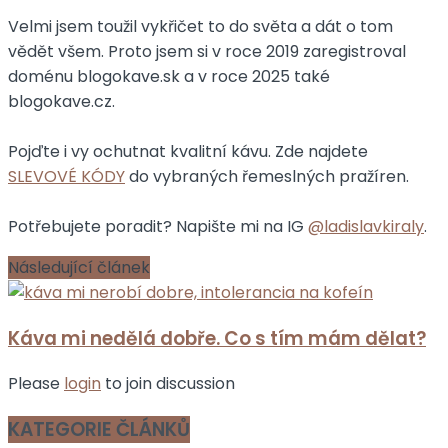
Velmi jsem toužil vykřičet to do světa a dát o tom
vědět všem. Proto jsem si v roce 2019 zaregistroval
doménu blogokave.sk a v roce 2025 také
blogokave.cz.
Pojďte i vy ochutnat kvalitní kávu. Zde najdete
SLEVOVÉ KÓDY
do vybraných řemeslných pražíren.
Potřebujete poradit? Napište mi na IG
@ladislavkiraly
.
Následující článek
Káva mi nedělá dobře. Co s tím mám dělat?
Please
login
to join discussion
KATEGORIE ČLÁNKŮ