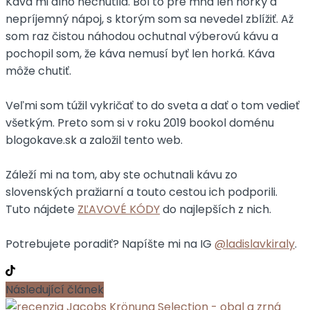
Káva mi dlho nechutila. Bol to pre mňa len horký a
nepríjemný nápoj, s ktorým som sa nevedel zblížiť. Až
som raz čistou náhodou ochutnal výberovú kávu a
pochopil som, že káva nemusí byť len horká. Káva
môže chutiť.
Veľmi som túžil vykričať to do sveta a dať o tom vedieť
všetkým. Preto som si v roku 2019 bookol doménu
blogokave.sk a založil tento web.
Záleží mi na tom, aby ste ochutnali kávu zo
slovenských pražiarní a touto cestou ich podporili.
Tuto nájdete
ZĽAVOVÉ KÓDY
do najlepších z nich.
Potrebujete poradiť? Napíšte mi na IG
@ladislavkiraly
.
Následující článek