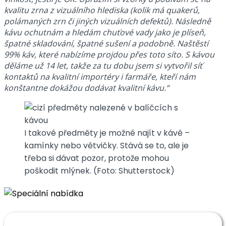
kvalitu zrna z vizuálního hlediska (kolik má quakerů,
polámaných zrn či jiných vizuálních defektů). Následně
kávu ochutnám a hledám chuťové vady jako je plíseň,
špatné skladování, špatné sušení a podobně. Naštěstí
99% káv, které nabízíme projdou přes toto síto. S kávou
děláme už 14 let, takže za tu dobu jsem si vytvořil síť
kontaktů na kvalitní importéry i farmáře, kteří nám
konštantne dokážou dodávat kvalitní kávu.“
I takové předměty je možné najít v kávě –
kamínky nebo větvičky. Stává se to, ale je
třeba si dávat pozor, protože mohou
poškodit mlýnek. (Foto: Shutterstock)