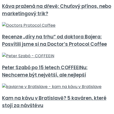
Káva pražená na dřevě: Chuťový přínos, nebo
marketingový trik?
Recenze „díry na trhu“ od doktora Bajera:
Posvítili jsme si na Doctor’s Protocol Coffee
Peter Szabó po 15 letech COFFEEINu:
Nechceme být největší, ale nejlepší
Kam na kávu v Bratislavě? 5 kaváren, které
stojí za návštěvu