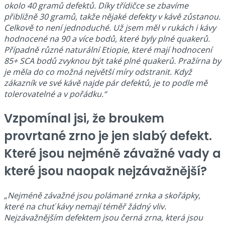
okolo 40 gramů defektů. Díky třídičce se zbavíme
přibližně 30 gramů, takže nějaké defekty v kávě zůstanou.
Celkově to není jednoduché. Už jsem měl v rukách i kávy
hodnocené na 90 a více bodů, které byly plné quakerů.
Případně různé naturální Etiopie, které mají hodnocení
85+ SCA bodů zvyknou být také plné quakerů. Pražírna by
je měla do co možná největší míry odstranit. Když
zákazník ve své kávě najde pár defektů, je to podle mě
tolerovatelné a v pořádku.“
Vzpomínal jsi, že broukem
provrtané zrno je jen slabý defekt.
Které jsou nejméně závažné vady a
které jsou naopak nejzávažnější?
„Nejméně závažné jsou polámané zrnka a skořápky,
které na chuť kávy nemají téměř žádný vliv.
Nejzávažnějším defektem jsou černá zrna, která jsou