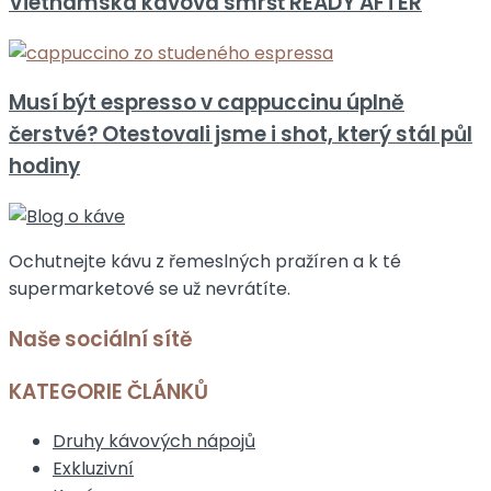
Vietnamská kávová smršť READY AFTER
Musí být espresso v cappuccinu úplně
čerstvé? Otestovali jsme i shot, který stál půl
hodiny
Ochutnejte kávu z řemeslných pražíren a k té
supermarketové se už nevrátíte.
Naše sociální sítě
KATEGORIE ČLÁNKŮ
Druhy kávových nápojů
Exkluzivní