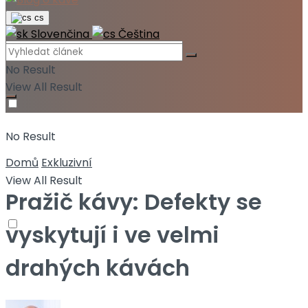
cs
Slovenčina
Čeština
No Result
View All Result
No Result
Domů
Exkluzivní
View All Result
Pražič kávy: Defekty se
vyskytují i ve velmi
drahých kávách