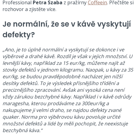
Professional
Petra Szaba
z pražírny
Coffeein
. Přečtěte si
rozhovor a zjistěte více.
Je normální, že se v kávě vyskytují
defekty?
„Ano, je to úplně normální a vyskytují se dokonce i ve
výběrové a drahé kávě. Rozdíl je však v jejich množství. U
levnější kávy, například za 15 eur/kg, můžeme najít až
stovky defektů v jednom kilogramu. Naopak, u kávy za 35
eur/kg, se budou pravděpodobně nacházet jen nižší
desítky defektů. To je výsledek přísnějšího třídění a
preciznějšího zpracování. Avšak ani vysoká cena není
vždy zárukou bezchybné kávy. Například i v kávě odrůdy
maragesha, kterou prodáváme za 300eur/kg a
nakupujeme ji velmi draho, se najdou defekty zvané
quaker. Norma pro výběrovou kávu povoluje určité
množství defektů a lidé by měli pochopit, že neexistuje
bezchybná káva.“