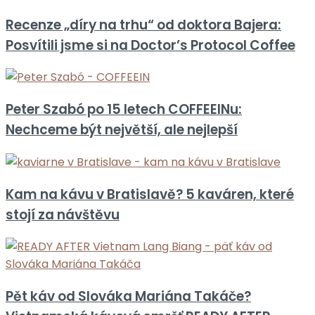
Recenze „díry na trhu“ od doktora Bajera:
Posvítili jsme si na Doctor’s Protocol Coffee
Peter Szabó po 15 letech COFFEEINu:
Nechceme být největší, ale nejlepší
Kam na kávu v Bratislavě? 5 kaváren, které
stojí za návštěvu
Pět káv od Slováka Mariána Takáče?