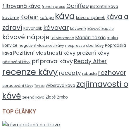
Goriffee
filtrovaná káva
instantní káva
french press
káva
káva a
Kofein
kavárny
koťogo
káva a spánek
zdraví
kávovar
Kávoholik
kávovník
kávové kapsle
kávové nápoje
Marián Takáč
moka
La Marzocco
konvice
Popradská
negativní vlastnosti kávy
nespresso
obal kávy
Pozitivní vlastnosti kávy
pražení kávy
káva
příprava kávy
Ready After
pěstování kávy
recenze kávy
rozhovor
recepty
robusta
zajímavosti o
výběrová káva
spracování kávy
Tchibo
kávě
Zlaté Zrnko
zelená káva
TOP ČLÁNKY