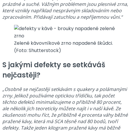
prázdné a suché. Vážným problémem jsou plesnivé zrna,
které vznikly například nesprávným skladováním nebo
zpracováním. Přidávají zatuchlou a nepříjemnou vůni.“
Zelené kávovníkové zrno napadené škůdci.
(Foto: Shutterstock)
S jakými defekty se setkáváš
nejčastěji?
„Osobně se nejčastěji setkávám s quakery a polámanými
zrny. Jelikož používáme optickou třídičku, tak počet
těchto defektů minimalizujeme o přibližně 80 procent,
ale několik jich teoreticky můžete najít i v naší kávě. Ze
zkušenosti mohu říct, že přibližně 4 procenta váhy běžné
pražené kávy, která má SCA těsně nad 80 bodů, tvoří
defekty. Takže jeden kilogram pražené kávy má běžně