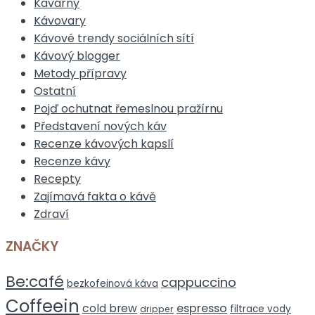
Kavárny
Kávovary
Kávové trendy sociálních sítí
Kávový blogger
Metody přípravy
Ostatní
Pojď ochutnat řemeslnou pražírnu
Představení nových káv
Recenze kávových kapslí
Recenze kávy
Recepty
Zajímavá fakta o kávě
Zdraví
ZNAČKY
Be:café
cappuccino
bezkofeinová káva
Coffeein
espresso
cold brew
filtrace vody
dripper