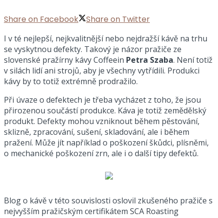
Share on Facebook
Share on Twitter
I v té nejlepší, nejkvalitnější nebo nejdražší kávě na trhu
se vyskytnou defekty. Takový je názor pražiče ze
slovenské pražírny kávy Coffeein
Petra Szaba
. Není totiž
v silách lidí ani strojů, aby je všechny vytřídili. Produkci
kávy by to totiž extrémně prodražilo.
Při úvaze o defektech je třeba vycházet z toho, že jsou
přirozenou součástí produkce. Káva je totiž zemědělský
produkt. Defekty mohou vzniknout během pěstování,
sklizně, zpracování, sušení, skladování, ale i během
pražení. Může jít například o poškození škůdci, plísněmi,
o mechanické poškození zrn, ale i o další tipy defektů.
Blog o kávě v této souvislosti oslovil zkušeného pražiče s
nejvyšším pražičským certifikátem SCA Roasting