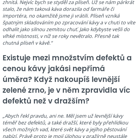
zhnitá. Nejvíc bych se styděl za plíseň. Už se nám párkrát
stalo, že nám taková káva dorazila od farmáře či
importéra, no okamžitě jsme ji vrátili. Plíseň vzniká
špatným skladováním po zpracování kávy a v chuti to víte
odhalit jako silnou zemitou chuť. Jako kdybyste vešli do
vlhké místnosti, v níž se roky nevětralo. Přesně tak
chutná plíseň v kávě.“
Existuje mezi množstvím defektů a
cenou kávy jakási nepřímá
úměra? Když nakoupíš levnější
zelené zrno, je v něm zpravidla víc
defektů než v dražším?
„Abych řekl pravdu, ani ne. Měl jsem už levnější kávy
téměř bez defektů, a také dražší, které byly přehlídkou
všech možných vad, které svět kávy a jejího pěstování
nabízí. Právě proto je mojí úlohou v pražírně neustále