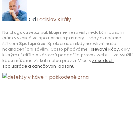
Od
Ladislav Király
Na
blogokave.cz
publikujeme nezávislý redakční obsah i
články vzniklé ve spolupráci s partnery – vždy označené
štítkem
Spolupráce
. Spolupráce nikdy neovlivní naše
hodnocení ani závěry. Často přidáváme i
slevové kódy
, díky
kterým ušetříte a zároveň podpoříte provoz webu – za využití
kódu můžeme získat malou provizi. Více v
Zásadách
spolupráce a označování obsahu.