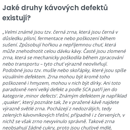
Jaké druhy kávových defektů
existují?
„Velmi známé jsou tzv. černá zrna, která jsou černá v
důsledku plísní, fermentace nebo poškození během
sušení. Způsobují hořkou a nepříjemnou chuť, která
může znehodnotit celou dávku kávy. Časté jsou zlomené
zrna, která se mechanicky poškodila během zpracování
nebo transportu – tyto chuť výrazně neovlivňují.
Podobné jsou tzv. mušle nebo skořápky, které jsou spíše
vizuálním defektem. Zrna mohou být kromě toho
poškozené i hmyzem, mohou v nich být dírky. Ani toto
paradoxně není velký defekt a podle SCA patří jen do
kategorie ‚minor defects‘. Známým defektem je například
‚quaker‘, který poznáte tak, že v pražené kávě najdete
výrazně světlé zrna. Pocházejí z nedozrálých, tedy
zelených kávovníkových třešní, případně i z červených, v
nichž se však zrno nevyvinulo správně. Takové zrna
neobsahují žádné cukry, proto jsou chuťové mdlé,