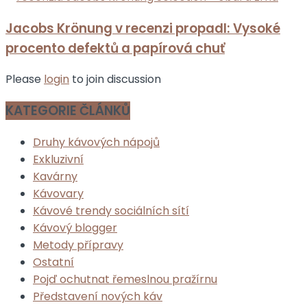
Jacobs Krönung v recenzi propadl: Vysoké
procento defektů a papírová chuť
Please
login
to join discussion
KATEGORIE ČLÁNKŮ
Druhy kávových nápojů
Exkluzivní
Kavárny
Kávovary
Kávové trendy sociálních sítí
Kávový blogger
Metody přípravy
Ostatní
Pojď ochutnat řemeslnou pražírnu
Představení nových káv