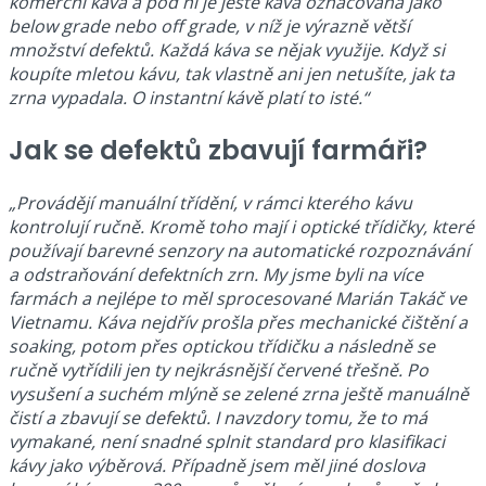
komerční káva a pod ní je ještě káva označovaná jako
below grade nebo off grade, v níž je výrazně větší
množství defektů. Každá káva se nějak využije. Když si
koupíte mletou kávu, tak vlastně ani jen netušíte, jak ta
zrna vypadala. O instantní kávě platí to isté.“
Jak se defektů zbavují farmáři?
„Provádějí manuální třídění, v rámci kterého kávu
kontrolují ručně. Kromě toho mají i optické třídičky, které
používají barevné senzory na automatické rozpoznávání
a odstraňování defektních zrn. My jsme byli na více
farmách a nejlépe to měl sprocesované Marián Takáč ve
Vietnamu. Káva nejdřív prošla přes mechanické čištění a
soaking, potom přes optickou třídičku a následně se
ručně vytřídili jen ty nejkrásnější červené třešně. Po
vysušení a suchém mlýně se zelené zrna ještě manuálně
čistí a zbavují se defektů. I navzdory tomu, že to má
vymakané, není snadné splnit standard pro klasifikaci
kávy jako výběrová. Případně jsem měl jiné doslova