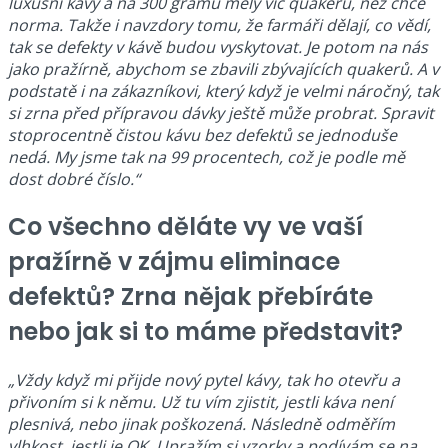
luxusní kávy a na 300 gramů měly víc quakerů, než chce
norma. Takže i navzdory tomu, že farmáři dělají, co vědí,
tak se defekty v kávě budou vyskytovat. Je potom na nás
jako pražírně, abychom se zbavili zbývajících quakerů. A v
podstatě i na zákazníkovi, který když je velmi náročný, tak
si zrna před přípravou dávky ještě může probrat. Spravit
stoprocentně čistou kávu bez defektů se jednoduše
nedá. My jsme tak na 99 procentech, což je podle mě
dost dobré číslo.“
Co všechno děláte vy ve vaší
pražírně v zájmu eliminace
defektů? Zrna nějak přebíráte
nebo jak si to máme představit?
„Vždy když mi přijde nový pytel kávy, tak ho otevřu a
přivoním si k němu. Už tu vím zjistit, jestli káva není
plesnivá, nebo jinak poškozená. Následně odměřím
vlhkost, jestli je OK. Upražím si vzorky a podívám se na