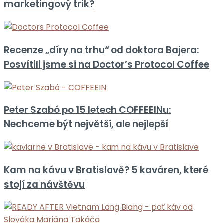
marketingový trik?
Recenze „díry na trhu“ od doktora Bajera:
Posvítili jsme si na Doctor’s Protocol Coffee
Peter Szabó po 15 letech COFFEEINu:
Nechceme být největší, ale nejlepší
Kam na kávu v Bratislavě? 5 kaváren, které
stojí za návštěvu