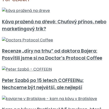
Káva pražená na dřevě: Chuťový přínos, nebo
marketingový trik?
Recenze „díry na trhu“ od doktora Bajera:
Posvítili jsme si na Doctor’s Protocol Coffee
Peter Szabó po 15 letech COFFEEINu:
Nechceme být největší, ale nejlepší