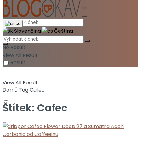
cs
Slovenčina
Čeština
No Result
View All Result
No Result
View All Result
Domů
Tag
Cafec
Štítek:
Cafec