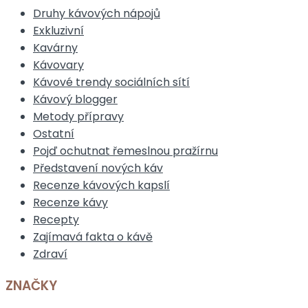
Druhy kávových nápojů
Exkluzivní
Kavárny
Kávovary
Kávové trendy sociálních sítí
Kávový blogger
Metody přípravy
Ostatní
Pojď ochutnat řemeslnou pražírnu
Představení nových káv
Recenze kávových kapslí
Recenze kávy
Recepty
Zajímavá fakta o kávě
Zdraví
ZNAČKY