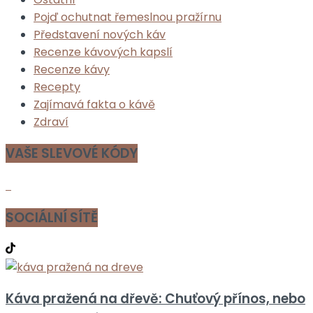
Pojď ochutnat řemeslnou pražírnu
Představení nových káv
Recenze kávových kapslí
Recenze kávy
Recepty
Zajímavá fakta o kávě
Zdraví
VAŠE SLEVOVÉ KÓDY
SOCIÁLNÍ SÍTĚ
Káva pražená na dřevě: Chuťový přínos, nebo