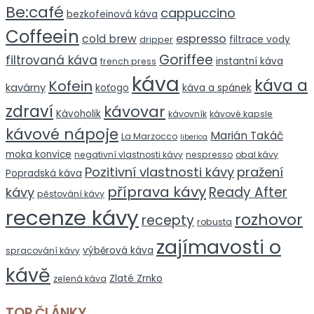
Be:café
cappuccino
bezkofeinová káva
Coffeein
espresso
cold brew
filtrace vody
dripper
Goriffee
filtrovaná káva
instantní káva
french press
káva
káva a
Kofein
kavárny
koťogo
káva a spánek
zdraví
kávovar
Kávoholik
kávovník
kávové kapsle
kávové nápoje
Marián Takáč
La Marzocco
liberica
moka konvice
negativní vlastnosti kávy
nespresso
obal kávy
Pozitivní vlastnosti kávy
pražení
Popradská káva
příprava kávy
Ready After
kávy
pěstování kávy
recenze kávy
rozhovor
recepty
robusta
zajímavosti o
výběrová káva
spracování kávy
kávě
Zlaté Zrnko
zelená káva
TOP ČLÁNKY