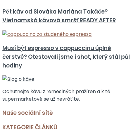
Pět káv od Slováka Mariána Takáče?
Vietnamská kávová smršť READY AFTER
Musí být espresso v cappuccinu úplně
čerstvé? Otestovali jsme i shot, který stál půl
hodiny
Ochutnejte kávu z řemeslných pražíren a k té
supermarketové se už nevrátíte.
Naše sociální sítě
KATEGORIE ČLÁNKŮ