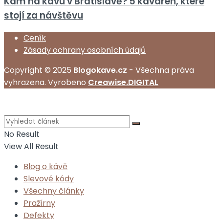
Kam na kávu v Bratislavě? 5 kaváren, které
stojí za návštěvu
Ceník
Zásady ochrany osobních údajů
Copyright © 2025
Blogokave.cz
- Všechna práva
vyhrazena. Vyrobeno
Creawise.DIGITAL
No Result
View All Result
Blog o kávě
Slevové kódy
Všechny články
Pražírny
Defekty