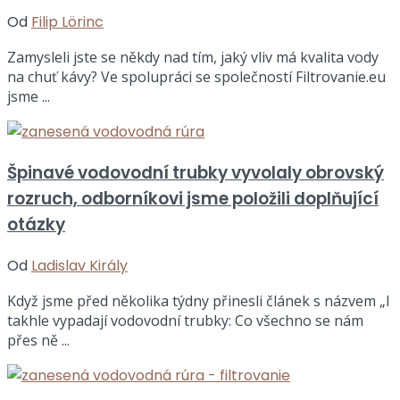
Od
Filip Lörinc
Zamysleli jste se někdy nad tím, jaký vliv má kvalita vody
na chuť kávy? Ve spolupráci se společností Filtrovanie.eu
jsme ...
Špinavé vodovodní trubky vyvolaly obrovský
rozruch, odborníkovi jsme položili doplňující
otázky
Od
Ladislav Király
Když jsme před několika týdny přinesli článek s názvem „I
takhle vypadají vodovodní trubky: Co všechno se nám
přes ně ...