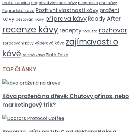
moka konvice
negativní vlastnosti kávy
nespresso
obal kávy
Pozitivní vlastnosti kávy
pražení
Popradská káva
příprava kávy
Ready After
kávy
pěstování kávy
recenze kávy
rozhovor
recepty
robusta
zajímavosti o
výběrová káva
spracování kávy
kávě
Zlaté Zrnko
zelená káva
TOP ČLÁNKY
Káva pražená na dřevě: Chuťový přínos, nebo
marketingový trik?
Recenze „díry na trhu“ od doktora Bajera: