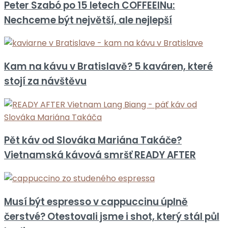
Peter Szabó po 15 letech COFFEEINu:
Nechceme být největší, ale nejlepší
Kam na kávu v Bratislavě? 5 kaváren, které
stojí za návštěvu
Pět káv od Slováka Mariána Takáče?
Vietnamská kávová smršť READY AFTER
Musí být espresso v cappuccinu úplně
čerstvé? Otestovali jsme i shot, který stál půl