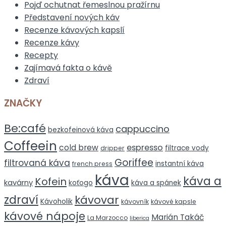
Pojď ochutnat řemeslnou pražírnu
Představení nových káv
Recenze kávových kapslí
Recenze kávy
Recepty
Zajímavá fakta o kávě
Zdraví
ZNAČKY
Be:café
cappuccino
bezkofeinová káva
Coffeein
espresso
cold brew
filtrace vody
dripper
Goriffee
filtrovaná káva
instantní káva
french press
káva
káva a
Kofein
kavárny
koťogo
káva a spánek
zdraví
kávovar
Kávoholik
kávovník
kávové kapsle
kávové nápoje
Marián Takáč
La Marzocco
liberica