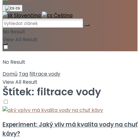
cs
Slovenčina
Čeština
No Result
View All Result
No Result
Domů
Tag
filtrace vody
View All Result
Štítek:
filtrace vody
Experiment: Jaký vliv má kvalita vody na chuť
kávy?