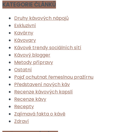
KATEGORIE ČLÁNKŮ
Druhy kávových nápojů
Exkluzivní
Kavárny
Kávovary
Kávové trendy sociálních sítí
Kávový blogger
Metody přípravy
Ostatní
Pojď ochutnat řemeslnou pražírnu
Představení nových káv
Recenze kávových kapslí
Recenze kávy
Recepty
Zajímavá fakta o kávě
Zdraví