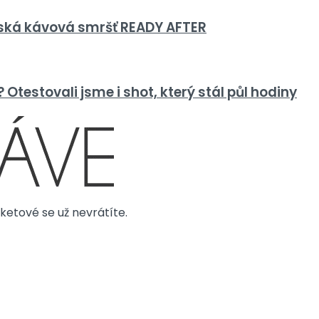
ská kávová smršť READY AFTER
Otestovali jsme i shot, který stál půl hodiny
etové se už nevrátíte.