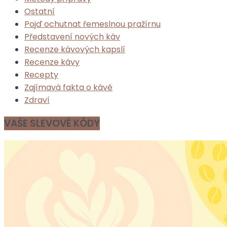
Ostatní
Pojď ochutnat řemeslnou pražírnu
Představení nových káv
Recenze kávových kapslí
Recenze kávy
Recepty
Zajímavá fakta o kávě
Zdraví
VAŠE SLEVOVÉ KÓDY