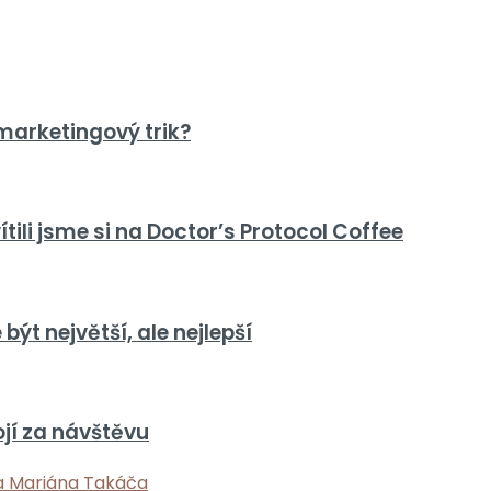
marketingový trik?
tili jsme si na Doctor’s Protocol Coffee
ýt největší, ale nejlepší
ojí za návštěvu