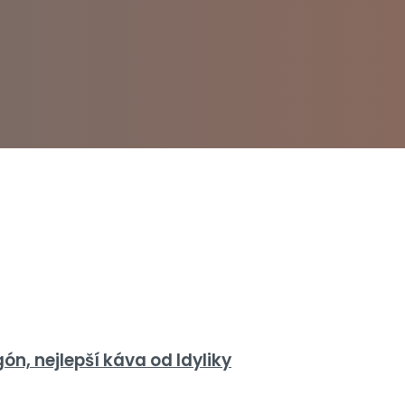
n, nejlepší káva od Idyliky