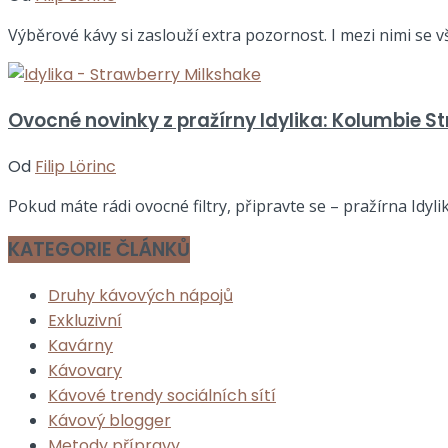
Výběrové kávy si zaslouží extra pozornost. I mezi nimi se vša
Ovocné novinky z pražírny Idylika: Kolumbie S
Od
Filip Lörinc
Pokud máte rádi ovocné filtry, připravte se – pražírna Idyl
KATEGORIE ČLÁNKŮ
Druhy kávových nápojů
Exkluzivní
Kavárny
Kávovary
Kávové trendy sociálních sítí
Kávový blogger
Metody přípravy