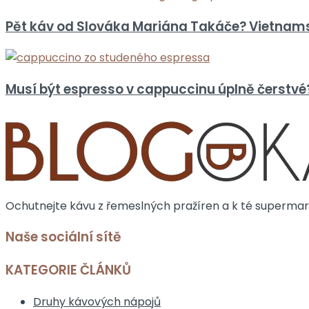
Pět káv od Slováka Mariána Takáče? Vietnam
Musí být espresso v cappuccinu úplně čerstvé? 
Ochutnejte kávu z řemeslných pražíren a k té supermark
Naše sociální sítě
KATEGORIE ČLÁNKŮ
Druhy kávových nápojů