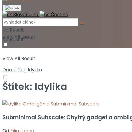
cs
Slovenčina
Čeština
No Result
View All Result
No Result
View All Result
Domů
Tag
Idylika
Štítek:
Idylika
Subminimal Subscale: Chytrý gadget a ombligó
Od
Filip Lörinc