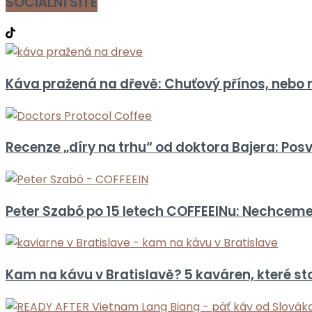
SOCIÁLNÍ SÍTĚ
Káva pražená na dřevě: Chuťový přínos, nebo 
Recenze „díry na trhu“ od doktora Bajera: Posví
Peter Szabó po 15 letech COFFEEINu: Nechceme b
Kam na kávu v Bratislavě? 5 kaváren, které st