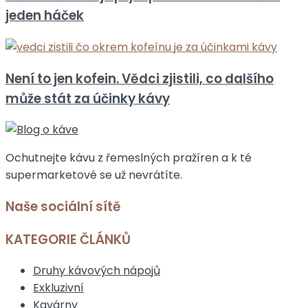
jeden háček
Není to jen kofein. Vědci zjistili, co dalšího
může stát za účinky kávy
Ochutnejte kávu z řemeslných pražíren a k té
supermarketové se už nevrátíte.
Naše sociální sítě
KATEGORIE ČLÁNKŮ
Druhy kávových nápojů
Exkluzivní
Kavárny