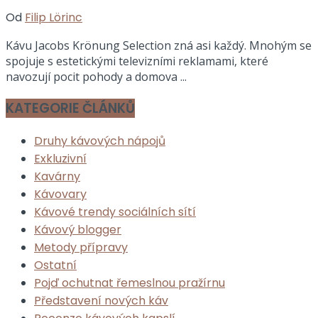
Od
Filip Lörinc
Kávu Jacobs Krönung Selection zná asi každý. Mnohým se
spojuje s estetickými televizními reklamami, které
navozují pocit pohody a domova ...
KATEGORIE ČLÁNKŮ
Druhy kávových nápojů
Exkluzivní
Kavárny
Kávovary
Kávové trendy sociálních sítí
Kávový blogger
Metody přípravy
Ostatní
Pojď ochutnat řemeslnou pražírnu
Představení nových káv