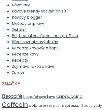
Kávovary
Kávové trendy sociálních sítí
Kávový blogger
Metody přípravy
Ostatní
Pojď ochutnat řemeslnou pražírnu
Představení nových káv
Recenze kávových kapslí
Recenze kávy
Recepty
Zajímavá fakta o kávě
Zdraví
ZNAČKY
Be:café
cappuccino
bezkofeinová káva
Coffeein
espresso
cold brew
filtrace vody
dripper