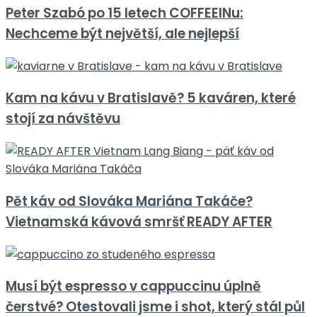
Peter Szabó po 15 letech COFFEEINu:
Nechceme být největší, ale nejlepší
Kam na kávu v Bratislavě? 5 kaváren, které
stojí za návštěvu
Pět káv od Slováka Mariána Takáče?
Vietnamská kávová smršť READY AFTER
Musí být espresso v cappuccinu úplně
čerstvé? Otestovali jsme i shot, který stál půl