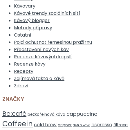
Kávovary
Kávové trendy sociálních sítí
Kávový blogger
Metody přípravy
Ostatní
Pojď ochutnat řemeslnou pražírnu
Představení nových káv
Recenze kávových kapslí
Recenze kávy
Recepty
Zajímavá fakta o kávě
Zdraví
ZNAČKY
Be:café
cappuccino
bezkofeinová káva
Coffeein
espresso
cold brew
filtrace
dripper
děti a káva