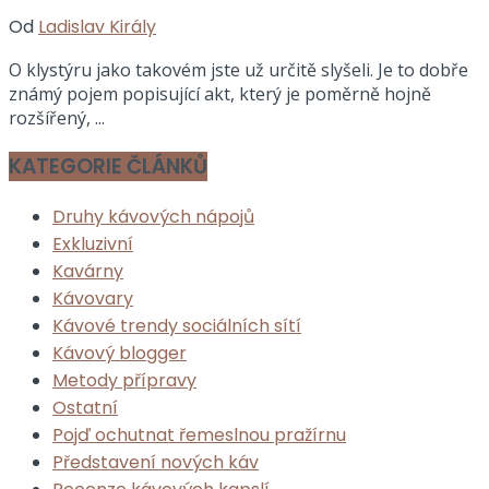
Od
Ladislav Király
O klystýru jako takovém jste už určitě slyšeli. Je to dobře
známý pojem popisující akt, který je poměrně hojně
rozšířený, ...
KATEGORIE ČLÁNKŮ
Druhy kávových nápojů
Exkluzivní
Kavárny
Kávovary
Kávové trendy sociálních sítí
Kávový blogger
Metody přípravy
Ostatní
Pojď ochutnat řemeslnou pražírnu
Představení nových káv