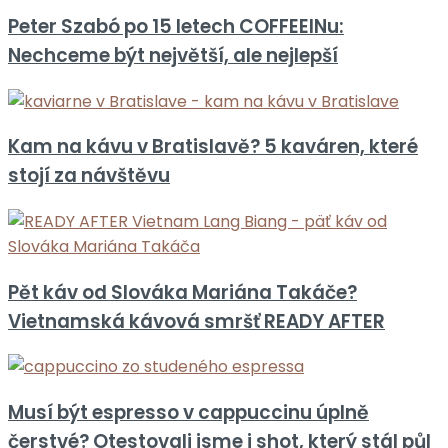
Peter Szabó po 15 letech COFFEEINu:
Nechceme být největší, ale nejlepší
Kam na kávu v Bratislavě? 5 kaváren, které
stojí za návštěvu
Pět káv od Slováka Mariána Takáče?
Vietnamská kávová smršť READY AFTER
Musí být espresso v cappuccinu úplně
čerstvé? Otestovali jsme i shot, který stál půl