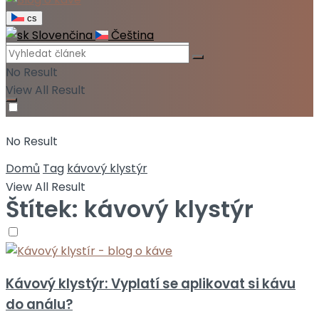
cs
Slovenčina
Čeština
No Result
View All Result
No Result
Domů
Tag
kávový klystýr
View All Result
Štítek:
kávový klystýr
Kávový klystýr: Vyplatí se aplikovat si kávu
do análu?