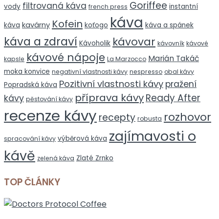
Goriffee
filtrovaná káva
vody
instantní
french press
káva
Kofein
kavárny
káva
koťogo
káva a spánek
káva a zdraví
kávovar
Kávoholik
kávovník
kávové
kávové nápoje
Marián Takáč
kapsle
La Marzocco
moka konvice
negativní vlastnosti kávy
nespresso
obal kávy
Pozitivní vlastnosti kávy
pražení
Popradská káva
příprava kávy
Ready After
kávy
pěstování kávy
recenze kávy
rozhovor
recepty
robusta
zajímavosti o
výběrová káva
spracování kávy
kávě
Zlaté Zrnko
zelená káva
TOP ČLÁNKY