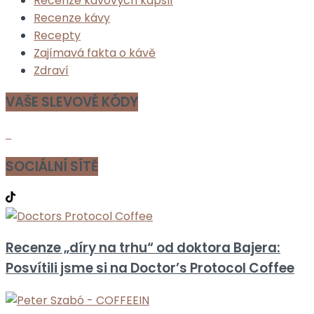
Recenze kávových kapslí
Recenze kávy
Recepty
Zajímavá fakta o kávě
Zdraví
VAŠE SLEVOVÉ KÓDY
SOCIÁLNÍ SÍTĚ
Recenze „díry na trhu“ od doktora Bajera:
Posvítili jsme si na Doctor’s Protocol Coffee