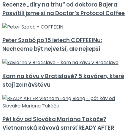
Recenze „díry na trhu“ od doktora Bajera:
Posvítili jsme si na Doctor’s Protocol Coffee
Peter Szabó po 15 letech COFFEEINu:
Nechceme být největší, ale nejlepší
Kam na kávu v Bratislavě? 5 kaváren, které
stojí za návštěvu
Pět káv od Slováka Mariána Takáče?
Vietnamská kávová smršť READY AFTER