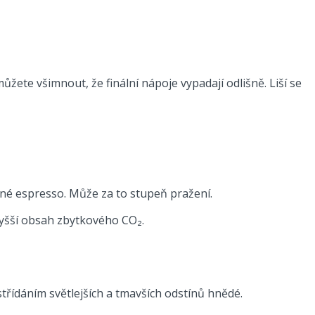
žete všimnout, že finální nápoje vypadají odlišně. Liší se
ěné espresso. Může za to stupeň pražení.
vyšší obsah zbytkového CO₂.
střídáním světlejších a tmavších odstínů hnědé.