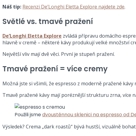
Náš tip:
Recenzi De’Longhi Eletta Explore najdete zde
.
Světlé vs. tmavé pražení
De’Longhi Eletta Explore
zvládá přípravu domácího espress
hlavně v cremě – některé kávy produkují velké množství cr
Největší vliv mají dvě věci. První je stupeň pražení.
Tmavé pražení = více cremy
Možná jste si všimli, že espresso z moderně pražené kávy 
Tmavě pražené kávy mají poréznější strukturu zrna, více n
Použili jsme
dvoustěnnou sklenici na espresso od D
Výsledek? Crema „dark roastů“ bývá hustší, vizuálně bohatší