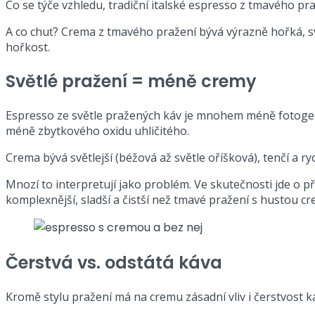
Co se týče vzhledu, tradiční italské espresso z tmavého pr
A co chuť? Crema z tmavého pražení bývá výrazně hořká, sv
hořkost.
Světlé pražení = méně cremy
Espresso ze světle pražených káv je mnohem méně fotogenic
méně zbytkového oxidu uhličitého.
Crema bývá světlejší (béžová až světle oříšková), tenčí a ry
Mnozí to interpretují jako problém. Ve skutečnosti jde o 
komplexnější, sladší a čistší než tmavé pražení s hustou c
Čerstvá vs. odstátá káva
Kromě stylu pražení má na cremu zásadní vliv i čerstvost ká