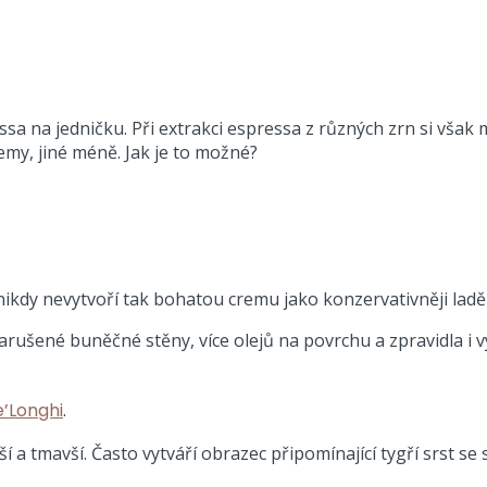
a na jedničku. Při extrakci espressa z různých zrn si však mů
emy, jiné méně. Jak je to možné?
nikdy nevytvoří tak bohatou cremu jako konzervativněji lad
arušené buněčné stěny, více olejů na povrchu a zpravidla i 
e’Longhi
.
 a tmavší. Často vytváří obrazec připomínající tygří srst se 