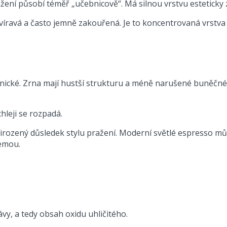
ažení působí téměř „učebnicově“. Má silnou vrstvu esteticky
íravá a často jemně zakouřená. Je to koncentrovaná vrstva o
ké. Zrna mají hustší strukturu a méně narušené buněčné stě
chleji se rozpadá.
přirozený důsledek stylu pražení. Moderní světlé espresso 
remou.
vy, a tedy obsah oxidu uhličitého.