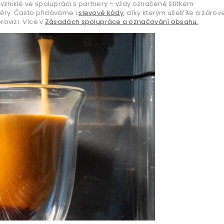
vzniklé ve spolupráci s partnery – vždy označené štítkem
věry. Často přidáváme i
slevové kódy
, díky kterým ušetříte a zárov
ovizi. Více v
Zásadách spolupráce a označování obsahu.