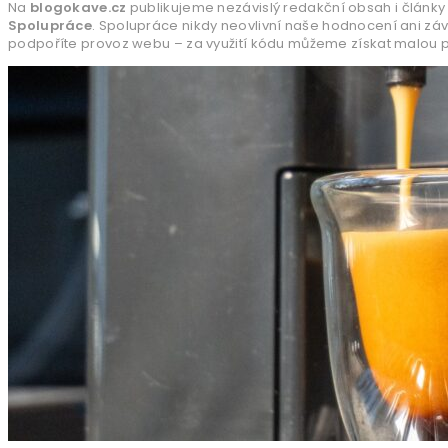
Na
blogokave.cz
publikujeme nezávislý redakční obsah i články 
Spolupráce
. Spolupráce nikdy neovlivní naše hodnocení ani zá
podpoříte provoz webu – za využití kódu můžeme získat malou pr