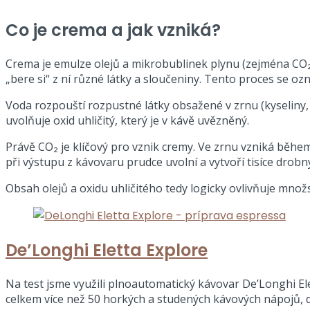
Co je crema a jak vzniká?
Crema je emulze olejů a mikrobublinek plynu (zejména CO₂
„bere si“ z ní různé látky a sloučeniny. Tento proces se oz
Voda rozpouští rozpustné látky obsažené v zrnu (kyseliny
uvolňuje oxid uhličitý, který je v kávě uvězněný.
Právě CO₂ je klíčový pro vznik cremy. Ve zrnu vzniká během
při výstupu z kávovaru prudce uvolní a vytvoří tisíce drobný
Obsah olejů a oxidu uhličitého tedy logicky ovlivňuje množst
De’Longhi Eletta Explore
Na test jsme využili plnoautomatický kávovar De’Longhi Elet
celkem více než 50 horkých a studených kávových nápojů, 