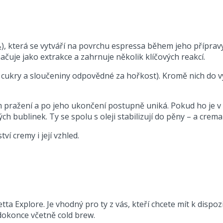
), která se vytváří na povrchu espressa během jeho přípra
načuje jako extrakce a zahrnuje několik klíčových reakcí.
, cukry a sloučeniny odpovědné za hořkost). Kromě nich do v
 pražení a po jeho ukončení postupně uniká. Pokud ho je v k
ch bublinek. Ty se spolu s oleji stabilizují do pěny – a crema 
ví cremy i její vzhled.
ta Explore. Je vhodný pro ty z vás, kteří chcete mít k dispoz
dokonce včetně cold brew.