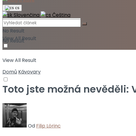
cs
Slovenčina
Čeština
No Result
View All Result
No Result
View All Result
Domů
Kávovary
Toto jste možná nevěděli:
Od
Filip Lörinc