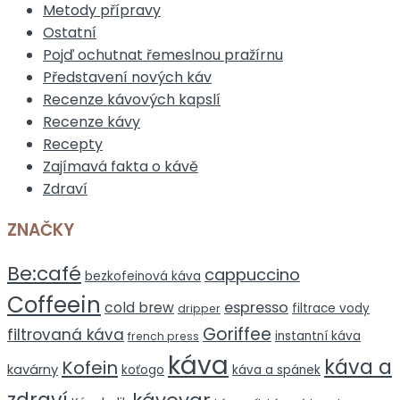
Metody přípravy
Ostatní
Pojď ochutnat řemeslnou pražírnu
Představení nových káv
Recenze kávových kapslí
Recenze kávy
Recepty
Zajímavá fakta o kávě
Zdraví
ZNAČKY
Be:café
cappuccino
bezkofeinová káva
Coffeein
espresso
cold brew
filtrace vody
dripper
Goriffee
filtrovaná káva
instantní káva
french press
káva
káva a
Kofein
kavárny
koťogo
káva a spánek