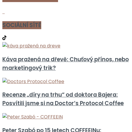
SOCIÁLNÍ SÍTĚ
Káva pražená na dřevě: Chuťový přínos, nebo
marketingový trik?
Recenze „díry na trhu“ od doktora Bajera:
Posvítili jsme si na Doctor’s Protocol Coffee
Peter Szabó po 15 letech COFFEEINu: