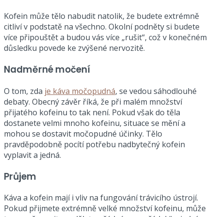
Kofein může tělo nabudit natolik, že budete extrémně
citliví v podstatě na všechno. Okolní podněty si budete
více připouštět a budou vás více „rušit“, což v konečném
důsledku povede ke zvýšené nervozitě.
Nadměrné močení
O tom, zda
je káva močopudná
, se vedou sáhodlouhé
debaty. Obecný závěr říká, že při malém množství
přijatého kofeinu to tak není. Pokud však do těla
dostanete velmi mnoho kofeinu, situace se mění a
mohou se dostavit močopudné účinky. Tělo
pravděpodobně pocítí potřebu nadbytečný kofein
vyplavit a jedná.
Průjem
Káva a kofein mají i vliv na fungování trávicího ústrojí.
Pokud přijmete extrémně velké množství kofeinu, může