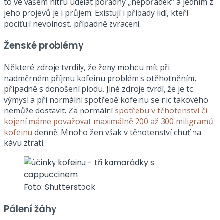
to ve vašem nitru udělat pořádný „nepořádek“ a jedním z
jeho projevů je i průjem. Existují i případy lidí, kteří
pociťují nevolnost, případně zvracení.
Ženské problémy
Některé zdroje tvrdily, že ženy mohou mít při
nadměrném příjmu kofeinu problém s otěhotněním,
případně s donošení plodu. Jiné zdroje tvrdí, že je to
výmysl a při normální spotřebě kofeinu se nic takového
nemůže dostavit. Za normální
spotřebu v těhotenství či
kojení máme považovat maximálně 200 až 300 miligramů
kofeinu
denně. Mnoho žen však v těhotenství chuť na
kávu ztratí.
Foto: Shutterstock
Pálení žáhy