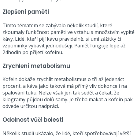
Zlepšení paměti
Tímto tématem se zabývalo několik studií, které
zkoumaly funkčnost paměti ve vztahu s množstvím vypité
kávy. Lidé, kteří pijí kávu pravidelně, si umí zážitky či
vzpomínky vybavit jednodušeji. Paměť funguje lépe až
24hodin po přijetí kofeinu.
Zrychlení metabolismu
Kofein dokáže zrychlit metabolismus o tři až jedenáct
procent, a káva jako taková má přímý vliv dokonce i na
spalování tuku. Nelze však jen tak sedět a čekat, že
kilogramy půjdou dolů samy. Je třeba makat a kofein pak
odvede určitou nadpráci.
Odolnost vůči bolesti
Několik studií ukázalo, že lidé, kteří spotřebovávají větší