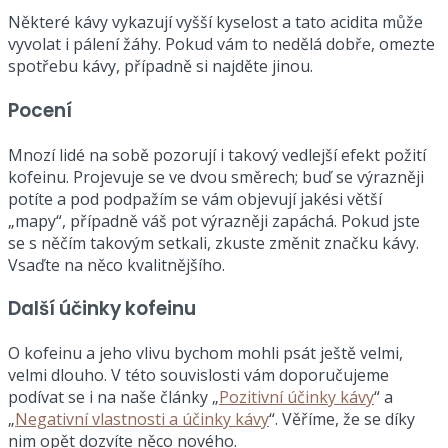
Některé kávy vykazují vyšší kyselost a tato acidita může
vyvolat i pálení žáhy. Pokud vám to nedělá dobře, omezte
spotřebu kávy, případně si najděte jinou.
Pocení
Mnozí lidé na sobě pozorují i takový vedlejší efekt požití
kofeinu. Projevuje se ve dvou směrech; buď se výrazněji
potíte a pod podpažím se vám objevují jakési větší
„mapy“, případně váš pot výrazněji zapáchá. Pokud jste
se s něčím takovým setkali, zkuste změnit značku kávy.
Vsaďte na něco kvalitnějšího.
Další účinky kofeinu
O kofeinu a jeho vlivu bychom mohli psát ještě velmi,
velmi dlouho. V této souvislosti vám doporučujeme
podívat se i na naše články „
Pozitivní účinky kávy
“ a
„
Negativní vlastnosti a účinky kávy
“. Věříme, že se díky
nim opět dozvíte něco nového.