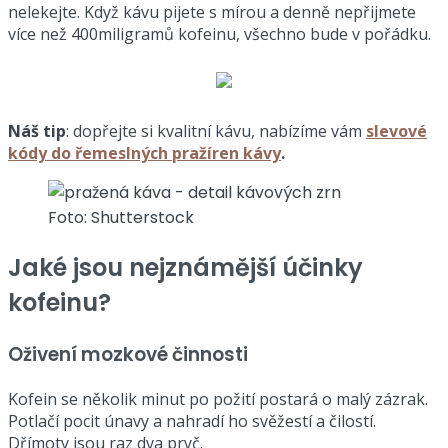
nelekejte. Když kávu pijete s mírou a denně nepřijmete
více než 400miligramů kofeinu, všechno bude v pořádku.
Náš tip
: dopřejte si kvalitní kávu, nabízíme vám
slevové
kódy do řemeslných pražíren kávy
.
Foto: Shutterstock
Jaké jsou nejznámější účinky
kofeinu?
Oživení mozkové činnosti
Kofein se několik minut po požití postará o malý zázrak.
Potlačí pocit únavy a nahradí ho svěžestí a čilostí.
Dřímoty jsou raz dva pryč.