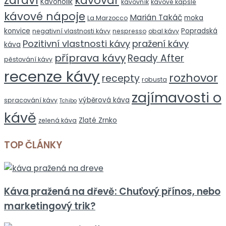
zdraví
kávovar
Kávoholik
kávovník
kávové kapsle
kávové nápoje
Marián Takáč
moka
La Marzocco
konvice
Popradská
negativní vlastnosti kávy
nespresso
obal kávy
Pozitivní vlastnosti kávy
pražení kávy
káva
příprava kávy
Ready After
pěstování kávy
recenze kávy
rozhovor
recepty
robusta
zajímavosti o
výběrová káva
spracování kávy
Tchibo
kávě
Zlaté Zrnko
zelená káva
TOP ČLÁNKY
Káva pražená na dřevě: Chuťový přínos, nebo
marketingový trik?