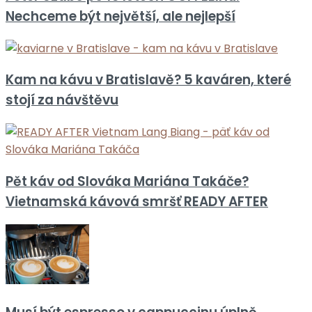
Nechceme být největší, ale nejlepší
Kam na kávu v Bratislavě? 5 kaváren, které
stojí za návštěvu
Pět káv od Slováka Mariána Takáče?
Vietnamská kávová smršť READY AFTER