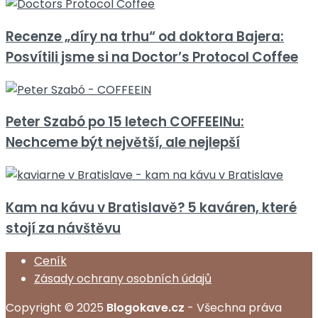
Recenze „díry na trhu“ od doktora Bajera:
Posvítili jsme si na Doctor’s Protocol Coffee
Peter Szabó po 15 letech COFFEEINu:
Nechceme být největší, ale nejlepší
Kam na kávu v Bratislavě? 5 kaváren, které
stojí za návštěvu
Ceník
Zásady ochrany osobních údajů
Copyright © 2025
Blogokave.cz
- Všechna práva