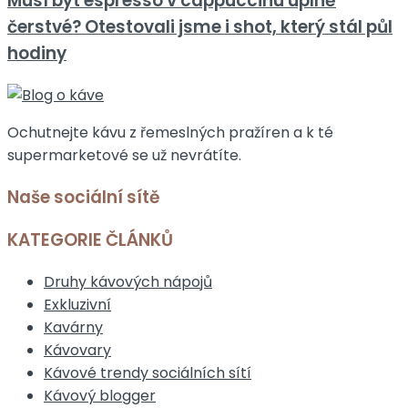
Musí být espresso v cappuccinu úplně
čerstvé? Otestovali jsme i shot, který stál půl
hodiny
Ochutnejte kávu z řemeslných pražíren a k té
supermarketové se už nevrátíte.
Naše sociální sítě
KATEGORIE ČLÁNKŮ
Druhy kávových nápojů
Exkluzivní
Kavárny
Kávovary
Kávové trendy sociálních sítí
Kávový blogger