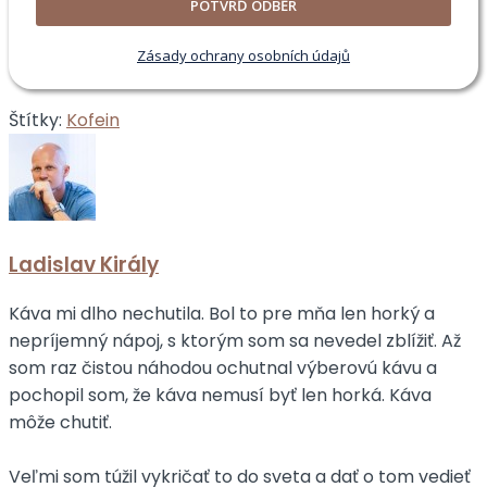
POTVRĎ ODBĚR
Zásady ochrany osobních údajů
Štítky:
Kofein
Ladislav Király
Káva mi dlho nechutila. Bol to pre mňa len horký a
nepríjemný nápoj, s ktorým som sa nevedel zblížiť. Až
som raz čistou náhodou ochutnal výberovú kávu a
pochopil som, že káva nemusí byť len horká. Káva
môže chutiť.
Veľmi som túžil vykričať to do sveta a dať o tom vedieť