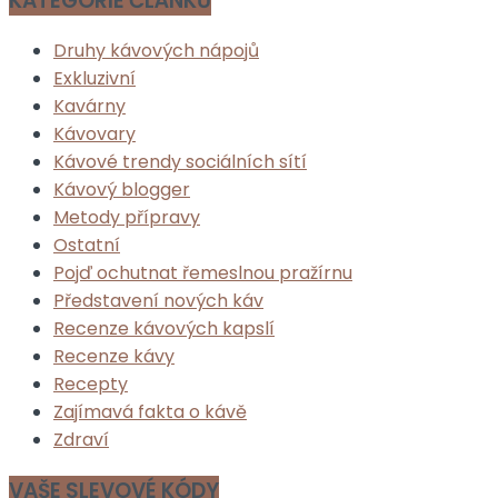
KATEGORIE ČLÁNKŮ
Druhy kávových nápojů
Exkluzivní
Kavárny
Kávovary
Kávové trendy sociálních sítí
Kávový blogger
Metody přípravy
Ostatní
Pojď ochutnat řemeslnou pražírnu
Představení nových káv
Recenze kávových kapslí
Recenze kávy
Recepty
Zajímavá fakta o kávě
Zdraví
VAŠE SLEVOVÉ KÓDY