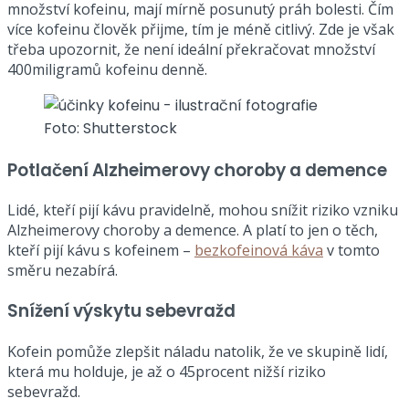
množství kofeinu, mají mírně posunutý práh bolesti. Čím
více kofeinu člověk přijme, tím je méně citlivý. Zde je však
třeba upozornit, že není ideální překračovat množství
400miligramů kofeinu denně.
Foto: Shutterstock
Potlačení Alzheimerovy choroby a demence
Lidé, kteří pijí kávu pravidelně, mohou snížit riziko vzniku
Alzheimerovy choroby a demence. A platí to jen o těch,
kteří pijí kávu s kofeinem –
bezkofeinová káva
v tomto
směru nezabírá.
Snížení výskytu sebevražd
Kofein pomůže zlepšit náladu natolik, že ve skupině lidí,
která mu holduje, je až o 45procent nižší riziko
sebevražd.