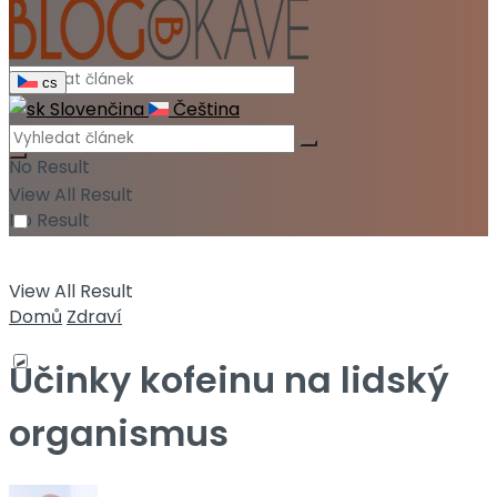
cs
Slovenčina
Čeština
No Result
View All Result
No Result
View All Result
Domů
Zdraví
Účinky kofeinu na lidský
organismus